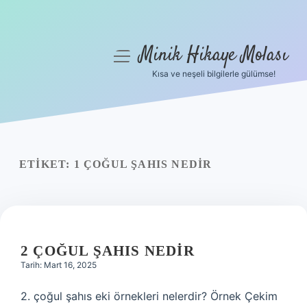
Minik Hikaye Molası
menüyü
aç
Kısa ve neşeli bilgilerle gülümse!
Anasayfa
Gizlilik Politikası
Yasal Uyarı
ETIKET:
1 ÇOĞUL ŞAHIS NEDIR
Hakkımızda
2 ÇOĞUL ŞAHIS NEDIR
Tarih: Mart 16, 2025
2. çoğul şahıs eki örnekleri nelerdir? Örnek Çekim