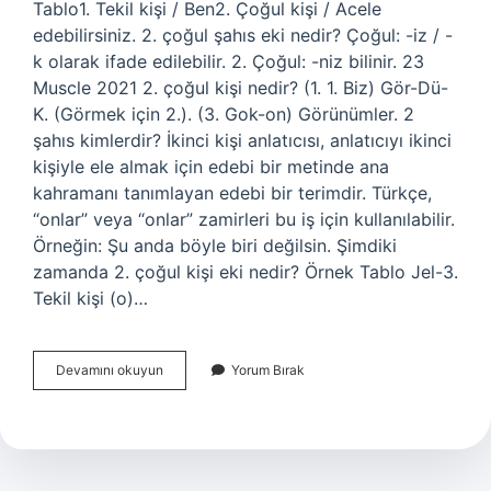
Tablo1. Tekil kişi / Ben2. Çoğul kişi / Acele
edebilirsiniz. 2. çoğul şahıs eki nedir? Çoğul: -iz / -
k olarak ifade edilebilir. 2. Çoğul: -niz bilinir. 23
Muscle 2021 2. çoğul kişi nedir? (1. 1. Biz) Gör-Dü-
K. (Görmek için 2.). (3. Gok-on) Görünümler. 2
şahıs kimlerdir? İkinci kişi anlatıcısı, anlatıcıyı ikinci
kişiyle ele almak için edebi bir metinde ana
kahramanı tanımlayan edebi bir terimdir. Türkçe,
“onlar” veya “onlar” zamirleri bu iş için kullanılabilir.
Örneğin: Şu anda böyle biri değilsin. Şimdiki
zamanda 2. çoğul kişi eki nedir? Örnek Tablo Jel-3.
Tekil kişi (o)…
2
Devamını okuyun
Yorum Bırak
Çoğul
Şahıs
Nedir