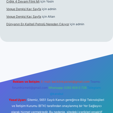
Çığlık 4 Devam Filmi Mi
için
Yasin
Vogue Dergisi Kaç Sayfa
için
admin
Vogue Dergisi Kaç Sayfa
için
Altan
Dünyanın En Kaliteli Petrolü Nereden Çıkıyor
için
admin
ett.net
Reklam ve İletişim:
E-mail:
backlinkpaneli@gmail.com
Teams:
forumhizmeti@gmail.com
Whatsapp: 0262 606 0 726
Telegram:
@karabul
Yasal Uyarı:
Sitemiz, 5651 Sayılı Kanun gereğince Bilgi Teknolojileri
ve İletişim Kurumu (BTK) tarafından onaylanmış bir Yer Sağlayıcı
olarak hizmet vermektedir. Bu nedenle, sitedeki içerikleri proaktif