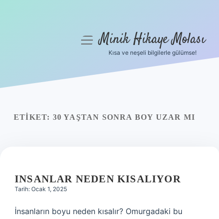
Minik Hikaye Molası
menüyü
aç
Kısa ve neşeli bilgilerle gülümse!
Anasayfa
Gizlilik Politikası
Yasal Uyarı
ETIKET:
30 YAŞTAN SONRA BOY UZAR MI
Hakkımızda
INSANLAR NEDEN KISALIYOR
Tarih: Ocak 1, 2025
İnsanların boyu neden kısalır? Omurgadaki bu