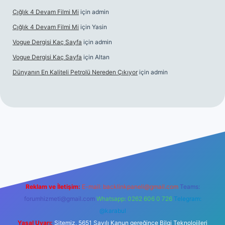
Çığlık 4 Devam Filmi Mi
için
admin
Çığlık 4 Devam Filmi Mi
için
Yasin
Vogue Dergisi Kaç Sayfa
için
admin
Vogue Dergisi Kaç Sayfa
için
Altan
Dünyanın En Kaliteli Petrolü Nereden Çıkıyor
için
admin
ett.net
Reklam ve İletişim:
E-mail:
backlinkpaneli@gmail.com
Teams:
forumhizmeti@gmail.com
Whatsapp: 0262 606 0 726
Telegram:
@karabul
Yasal Uyarı:
Sitemiz, 5651 Sayılı Kanun gereğince Bilgi Teknolojileri