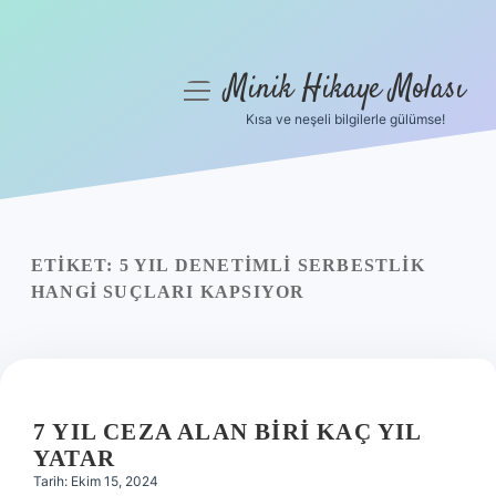
Minik Hikaye Molası
menüyü
aç
Kısa ve neşeli bilgilerle gülümse!
Anasayfa
Gizlilik Politikası
Yasal Uyarı
ETIKET:
5 YIL DENETIMLI SERBESTLIK
HANGI SUÇLARI KAPSIYOR
Hakkımızda
7 YIL CEZA ALAN BIRI KAÇ YIL
YATAR
Tarih: Ekim 15, 2024