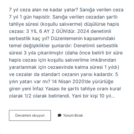
7 yıl ceza alan ne kadar yatar? Sanığa verilen ceza
7 yıl 1 gün hapistir. Sanığa verilen cezadan şartlı
tahliye süresi (koşullu salıverme) düşülürse hapis
cezası: 3 YIL 6 AY ​​2 GÜN’dür. 2024 denetimli
serbestlik kaç yıl? Düzenlemenin kapsamındaki
temel değişiklikler şunlardır: Denetimli serbestlik
süresi 3 yıla çıkarılmıştır (daha önce belirli bir süre
hapis cezası için koşullu salıverilme imkânından
yararlanmak için cezaevinde kalma süresi 1 yıldı)
ve cezalar da standart cezanın yarısı kadardır. 5
yılın yatarı var mı? 14 Nisan 2020’de yürürlüğe
giren yeni İnfaz Yasası ile şartlı tahliye oranı kural
olarak 1/2 olarak belirlendi. Yani bir kişi 10 yıl…
7
Devamını okuyun
Yorum Bırak
Yıl
Ceza
Alan