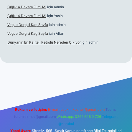
Çığlık 4 Devam Filmi Mi
için
admin
Çığlık 4 Devam Filmi Mi
için
Yasin
Vogue Dergisi Kaç Sayfa
için
admin
Vogue Dergisi Kaç Sayfa
için
Altan
Dünyanın En Kaliteli Petrolü Nereden Çıkıyor
için
admin
ett.net
Reklam ve İletişim:
E-mail:
backlinkpaneli@gmail.com
Teams:
forumhizmeti@gmail.com
Whatsapp: 0262 606 0 726
Telegram:
@karabul
Yasal Uyarı:
Sitemiz, 5651 Sayılı Kanun gereğince Bilgi Teknolojileri