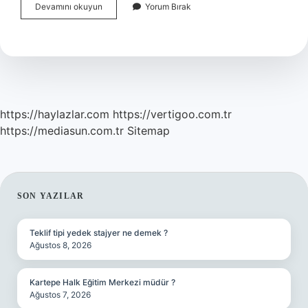
Masrafsız
Devamını okuyun
Yorum Bırak
Bankacılık
Nedir
https://haylazlar.com
https://vertigoo.com.tr
https://mediasun.com.tr
Sitemap
SIDEBAR
SON YAZILAR
Teklif tipi yedek stajyer ne demek ?
Ağustos 8, 2026
Kartepe Halk Eğitim Merkezi müdür ?
Ağustos 7, 2026