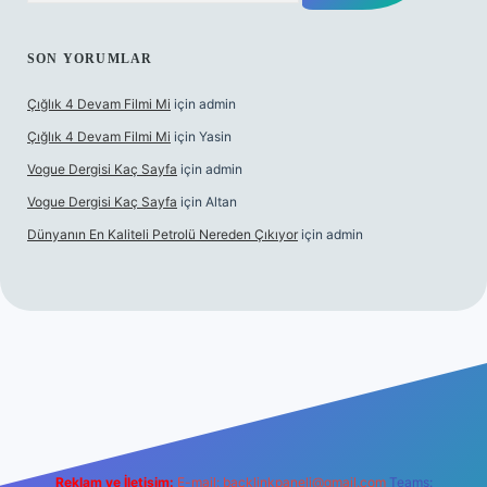
SON YORUMLAR
Çığlık 4 Devam Filmi Mi
için
admin
Çığlık 4 Devam Filmi Mi
için
Yasin
Vogue Dergisi Kaç Sayfa
için
admin
Vogue Dergisi Kaç Sayfa
için
Altan
Dünyanın En Kaliteli Petrolü Nereden Çıkıyor
için
admin
t.net
Reklam ve İletişim:
E-mail:
backlinkpaneli@gmail.com
Teams: