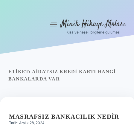
Minik Hikaye Molası
menüyü
aç
Kısa ve neşeli bilgilerle gülümse!
Anasayfa
Gizlilik Politikası
Yasal Uyarı
ETIKET:
AIDATSIZ KREDI KARTI HANGI
BANKALARDA VAR
Hakkımızda
MASRAFSIZ BANKACILIK NEDIR
Tarih: Aralık 28, 2024