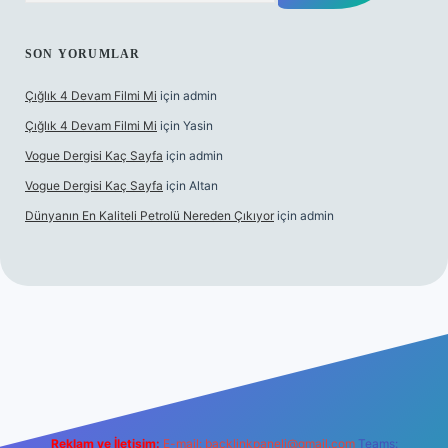
SON YORUMLAR
Çığlık 4 Devam Filmi Mi
için
admin
Çığlık 4 Devam Filmi Mi
için
Yasin
Vogue Dergisi Kaç Sayfa
için
admin
Vogue Dergisi Kaç Sayfa
için
Altan
Dünyanın En Kaliteli Petrolü Nereden Çıkıyor
için
admin
t.net
Reklam ve İletişim:
E-mail:
backlinkpaneli@gmail.com
Teams: