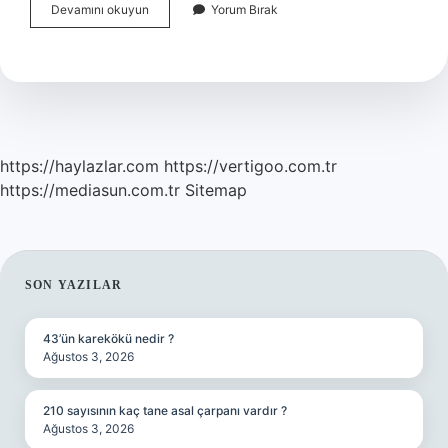
Akupunkturun
Devamını okuyun
Yorum Bırak
Etkisi
Ne
Kadar
Sürer
https://haylazlar.com
https://vertigoo.com.tr
https://mediasun.com.tr
Sitemap
SIDEBAR
SON YAZILAR
43’ün karekökü nedir ?
Ağustos 3, 2026
210 sayısının kaç tane asal çarpanı vardır ?
Ağustos 3, 2026