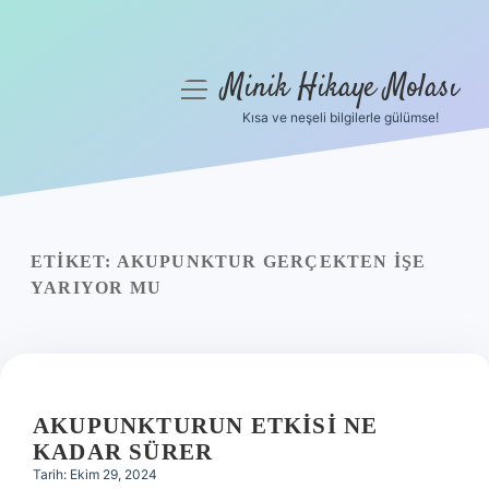
Minik Hikaye Molası
menüyü
aç
Kısa ve neşeli bilgilerle gülümse!
Anasayfa
Gizlilik Politikası
Yasal Uyarı
ETIKET:
AKUPUNKTUR GERÇEKTEN IŞE
YARIYOR MU
Hakkımızda
AKUPUNKTURUN ETKISI NE
KADAR SÜRER
Tarih: Ekim 29, 2024