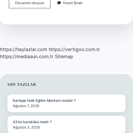
Akupunkturun
Devamını okuyun
Yorum Bırak
Etkisi
Ne
Kadar
Sürer
https://haylazlar.com
https://vertigoo.com.tr
https://mediasun.com.tr
Sitemap
SIDEBAR
SON YAZILAR
Kartepe Halk Eğitim Merkezi müdür ?
Ağustos 7, 2026
43’ün karekökü nedir ?
Ağustos 3, 2026