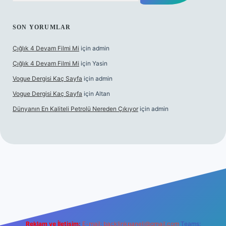
SON YORUMLAR
Çığlık 4 Devam Filmi Mi
için
admin
Çığlık 4 Devam Filmi Mi
için
Yasin
Vogue Dergisi Kaç Sayfa
için
admin
Vogue Dergisi Kaç Sayfa
için
Altan
Dünyanın En Kaliteli Petrolü Nereden Çıkıyor
için
admin
t.net
Reklam ve İletişim:
E-mail:
backlinkpaneli@gmail.com
Teams: