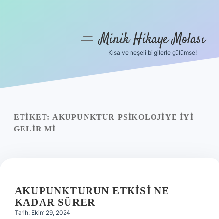
Minik Hikaye Molası
menüyü
aç
Kısa ve neşeli bilgilerle gülümse!
Anasayfa
Gizlilik Politikası
Yasal Uyarı
ETIKET:
AKUPUNKTUR PSIKOLOJIYE IYI
GELIR MI
Hakkımızda
AKUPUNKTURUN ETKISI NE
KADAR SÜRER
Tarih: Ekim 29, 2024