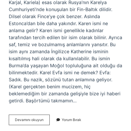
Karjal, Kariela) esas olarak Rusya’nın Karelya
Cumhuriyeti’nde konuşulan bir Fin-Baltık dilidir.
Dilsel olarak Fince’ye çok benzer. Aslında
Estonca’dan bile daha yakındır. Karen ismi ne
anlama gelir? Karen ismi genellikle kadınlar
tarafından tercih edilen bir isim olarak bilinir. Ayrıca
saf, temiz ve bozulmamış anlamlarını yansıtır. Bu
isim aynı zamanda İngilizce Katherine isminin
kısaltılmış hali olarak da kullanılabilir. Bu ismin
Burma’da yaşayan Moğol topluluğuna ait olduğu da
bilinmektedir. Karel Evfa ismi ne demek? Evfa:
Sadık. Bu nazik, sözünü tutan anlamına geliyor.
(Karel gerçekten benim mucizem, hiç
beklemediğim bir zamanda gelişiyle bize iyi haberi
getirdi. Başörtümü takmamın…
Karel
Devamını okuyun
Yorum Bırak
Ismi
Ne