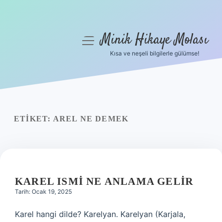
Minik Hikaye Molası
menüyü
aç
Kısa ve neşeli bilgilerle gülümse!
Anasayfa
Gizlilik Politikası
Yasal Uyarı
ETIKET:
AREL NE DEMEK
Hakkımızda
KAREL ISMI NE ANLAMA GELIR
Tarih: Ocak 19, 2025
Karel hangi dilde? Karelyan. Karelyan (Karjala,