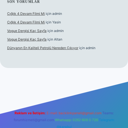
SON YORUMLAR
Çığlık 4 Devam Filmi Mi
için
admin
Çığlık 4 Devam Filmi Mi
için
Yasin
Vogue Dergisi Kaç Sayfa
için
admin
Vogue Dergisi Kaç Sayfa
için
Altan
Dünyanın En Kaliteli Petrolü Nereden Çıkıyor
için
admin
ett.net
Reklam ve İletişim:
E-mail:
backlinkpaneli@gmail.com
Teams:
forumhizmeti@gmail.com
Whatsapp: 0262 606 0 726
Telegram:
@karabul