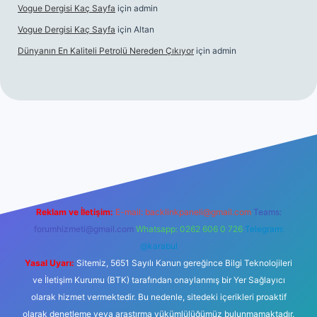
Vogue Dergisi Kaç Sayfa
için
admin
Vogue Dergisi Kaç Sayfa
için
Altan
Dünyanın En Kaliteli Petrolü Nereden Çıkıyor
için
admin
ett.net
Reklam ve İletişim:
E-mail:
backlinkpaneli@gmail.com
Teams:
forumhizmeti@gmail.com
Whatsapp: 0262 606 0 726
Telegram:
@karabul
Yasal Uyarı:
Sitemiz, 5651 Sayılı Kanun gereğince Bilgi Teknolojileri
ve İletişim Kurumu (BTK) tarafından onaylanmış bir Yer Sağlayıcı
olarak hizmet vermektedir. Bu nedenle, sitedeki içerikleri proaktif
olarak denetleme veya araştırma yükümlülüğümüz bulunmamaktadır.