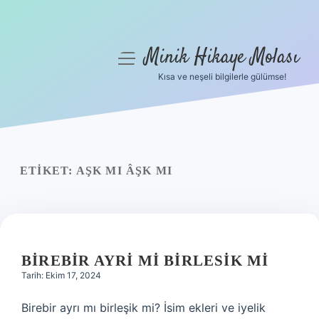
Minik Hikaye Molası
menüyü
aç
Kısa ve neşeli bilgilerle gülümse!
Anasayfa
Gizlilik Politikası
Yasal Uyarı
ETIKET:
AŞK MI ÂŞK MI
Hakkımızda
BIREBIR AYRI MI BIRLESIK MI
Tarih: Ekim 17, 2024
Birebir ayrı mı birleşik mi? İsim ekleri ve iyelik