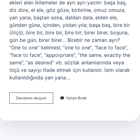
ekleri alan ikilemeler de ayrı ayrı yazılır: başa baş,
diz dize, el ele, göz göze, birbirine, omuz omuza,
yan yana; baştan sona, daldan dala, elden ele,
günden güne, içinden, yıldan yıla; başa baş, bire bir
(ölçü), bire bir, bire bir, bire bir; birer birer, boşuna,
gün be gün, birer birer… Birebir ne zaman ayrı?
“One to one” kelimesi; “one to one”, “face to face”,
“face to face”, “apporpriate”, “the same, exactly the
same”, “as desired” vb. sözlük anlamlarında veya
ölçü ve sayıyı ifade etmek için kullanılır. İsim olarak
kullanıldığında yan yana…
Birebir
Devamını okuyun
Yorum Bırak
Ayri
Mi
Birlesik
Mi