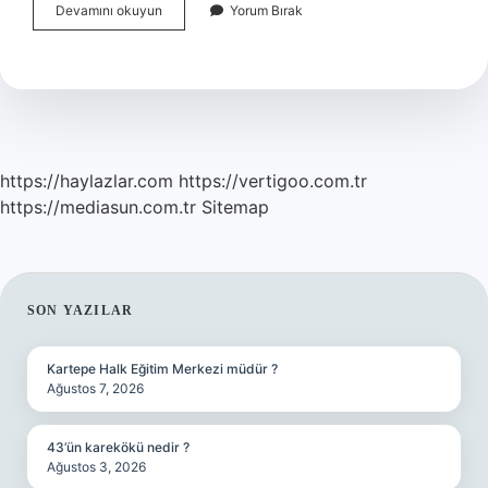
2
Devamını okuyun
Yorum Bırak
Balkan
Savaşı
Kim
Başlattı
https://haylazlar.com
https://vertigoo.com.tr
https://mediasun.com.tr
Sitemap
SIDEBAR
SON YAZILAR
Kartepe Halk Eğitim Merkezi müdür ?
Ağustos 7, 2026
43’ün karekökü nedir ?
Ağustos 3, 2026