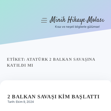
Minik Hikaye Molası
menüyü
aç
Kısa ve neşeli bilgilerle gülümse!
Anasayfa
Gizlilik Politikası
Yasal Uyarı
ETIKET:
ATATÜRK 2 BALKAN SAVAŞINA
KATILDI MI
Hakkımızda
2 BALKAN SAVAŞI KIM BAŞLATTI
Tarih: Ekim 9, 2024