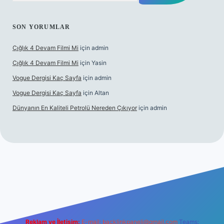
SON YORUMLAR
Çığlık 4 Devam Filmi Mi
için
admin
Çığlık 4 Devam Filmi Mi
için
Yasin
Vogue Dergisi Kaç Sayfa
için
admin
Vogue Dergisi Kaç Sayfa
için
Altan
Dünyanın En Kaliteli Petrolü Nereden Çıkıyor
için
admin
tt.net
Reklam ve İletişim:
E-mail:
backlinkpaneli@gmail.com
Teams: