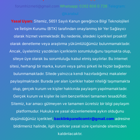
forumhizmeti@gmail.com
Whatsapp: 0262 606 0 726
Telegram:
@karabul
Yasal Uyarı:
Sitemiz, 5651 Sayılı Kanun gereğince Bilgi Teknolojileri
ve İletişim Kurumu (BTK) tarafından onaylanmış bir Yer Sağlayıcı
olarak hizmet vermektedir. Bu nedenle, sitedeki içerikleri proaktif
olarak denetleme veya araştırma yükümlülüğümüz bulunmamaktadır.
Ancak, üyelerimiz yazdıkları içeriklerin sorumluluğunu taşımakta olup,
siteye üye olarak bu sorumluluğu kabul etmiş sayılırlar. Bu internet
sitesi, herhangi bir marka, kurum veya şahıs şirketi ile hiçbir bağlantısı
bulunmamaktadır. Sitede yalnızca kendi hazırladığımız makaleler
paylaşılmaktadır. Burada yer alan içerikler haber niteliği taşımamakta
olup, gerçek kurum ve kişiler hakkında paylaşım yapılmamaktadır.
Gerçek kurum ve kişiler ile isim benzerlikleri tamamen tesadüfidir.
Sitemiz, kar amacı gütmeyen ve tamamen ücretsiz bir bilgi paylaşım
platformudur. Hukuka ve yasal düzenlemelere aykırı olduğunu
düşündüğünüz içerikleri,
backlinkpanelicomtr@gmail.com
adresine
bildirmeniz halinde, ilgili içerikler yasal süre içerisinde sitemizden
kaldırılacaktır.