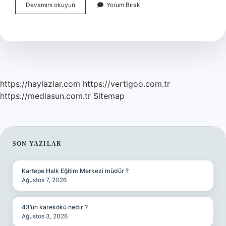
Bitkisel
Devamını okuyun
Yorum Bırak
Yağ
Nelerden
Yapılır
https://haylazlar.com
https://vertigoo.com.tr
https://mediasun.com.tr
Sitemap
SIDEBAR
SON YAZILAR
Kartepe Halk Eğitim Merkezi müdür ?
Ağustos 7, 2026
43’ün karekökü nedir ?
Ağustos 3, 2026