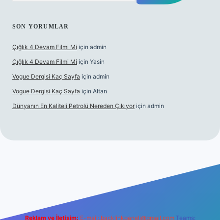
SON YORUMLAR
Çığlık 4 Devam Filmi Mi
için
admin
Çığlık 4 Devam Filmi Mi
için
Yasin
Vogue Dergisi Kaç Sayfa
için
admin
Vogue Dergisi Kaç Sayfa
için
Altan
Dünyanın En Kaliteli Petrolü Nereden Çıkıyor
için
admin
tt.net
Reklam ve İletişim:
E-mail:
backlinkpaneli@gmail.com
Teams: