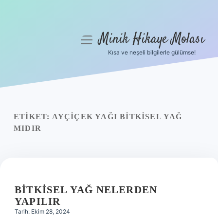
Minik Hikaye Molası
menüyü
aç
Kısa ve neşeli bilgilerle gülümse!
Anasayfa
Gizlilik Politikası
Yasal Uyarı
ETIKET:
AYÇIÇEK YAĞI BITKISEL YAĞ
MIDIR
Hakkımızda
BITKISEL YAĞ NELERDEN
YAPILIR
Tarih: Ekim 28, 2024