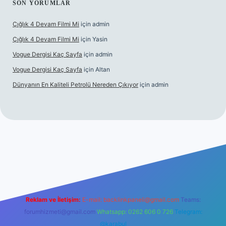
SON YORUMLAR
Çığlık 4 Devam Filmi Mi
için
admin
Çığlık 4 Devam Filmi Mi
için
Yasin
Vogue Dergisi Kaç Sayfa
için
admin
Vogue Dergisi Kaç Sayfa
için
Altan
Dünyanın En Kaliteli Petrolü Nereden Çıkıyor
için
admin
ett.net
Reklam ve İletişim:
E-mail:
backlinkpaneli@gmail.com
Teams:
forumhizmeti@gmail.com
Whatsapp: 0262 606 0 726
Telegram:
@karabul