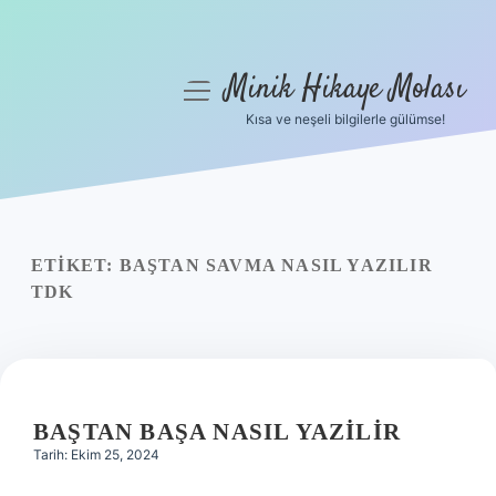
Minik Hikaye Molası
menüyü
aç
Kısa ve neşeli bilgilerle gülümse!
Anasayfa
Gizlilik Politikası
Yasal Uyarı
ETIKET:
BAŞTAN SAVMA NASIL YAZILIR
TDK
Hakkımızda
BAŞTAN BAŞA NASIL YAZILIR
Tarih: Ekim 25, 2024