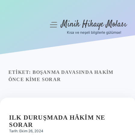
Minik Hikaye Molası
menüyü
aç
Kısa ve neşeli bilgilerle gülümse!
Anasayfa
Gizlilik Politikası
Yasal Uyarı
ETIKET:
BOŞANMA DAVASINDA HAKIM
ÖNCE KIME SORAR
Hakkımızda
ILK DURUŞMADA HÂKIM NE
SORAR
Tarih: Ekim 26, 2024