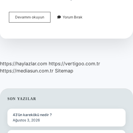
Ilk
Devamını okuyun
Yorum Bırak
Duruşmada
Hâkim
Ne
Sorar
https://haylazlar.com
https://vertigoo.com.tr
https://mediasun.com.tr
Sitemap
SIDEBAR
SON YAZILAR
43’ün karekökü nedir ?
Ağustos 3, 2026