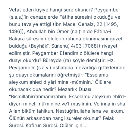
Vefat eden kişiye hangi sure okunur? Peygamber
(s.a.s.)’in cenazelerde Fâtiha sûresini okuduğu ve
bunu tavsiye ettiği (İbn Mace, Cenaiz, 22 [1495,
1496]), Abdullah bin Ömer (r.a.)’in de Fâtiha-i
Bakara sûresinin ölülerin ruhuna okunmasını güzel
bulduğu (Beyhâkî, Sünenü’, 4/93 [7068]) rivayet
edilmiştir. Peygamber Efendimiz ölülere hangi
duayı okurdu? Büreyde (ra) şöyle demiştir: Hz.
Peygamber (s.a.v.) ashabına mezarlığa gittiklerinde
şu duayı okumalarını öğretmiştir: “Esselamu
aleykum ehled diyârî minel-mûminîn.” Ölülere
okunacak dua nedir? Mezarlık Duası:
“Bismillahirrahmanirrahim. Esselamu aleyküm ehli’d-
diyari minel-mü’minine ve’l-muslimin. Ve inna in sha
Allah biküm lahikun. Nestuğfirullahe lena ve leküm.
Ölünün arkasından hangi sureler okunur? Felak
Suresi. Kafirun Suresi. Ölüler için…