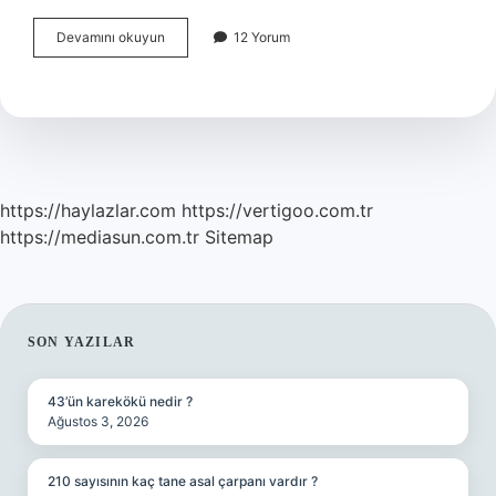
Birisi
Devamını okuyun
12 Yorum
Vefat
Edince
Hangi
Dua
Okunur
https://haylazlar.com
https://vertigoo.com.tr
https://mediasun.com.tr
Sitemap
SIDEBAR
SON YAZILAR
43’ün karekökü nedir ?
Ağustos 3, 2026
210 sayısının kaç tane asal çarpanı vardır ?