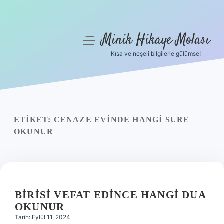
Minik Hikaye Molası
menüyü
aç
Kısa ve neşeli bilgilerle gülümse!
Anasayfa
Gizlilik Politikası
Yasal Uyarı
ETIKET:
CENAZE EVINDE HANGI SURE
OKUNUR
Hakkımızda
BIRISI VEFAT EDINCE HANGI DUA
OKUNUR
Tarih: Eylül 11, 2024