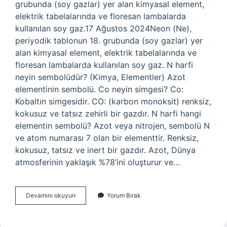
grubunda (soy gazlar) yer alan kimyasal element,
elektrik tabelalarında ve floresan lambalarda
kullanılan soy gaz.17 Ağustos 2024Neon (Ne),
periyodik tablonun 18. grubunda (soy gazlar) yer
alan kimyasal element, elektrik tabelalarında ve
floresan lambalarda kullanılan soy gaz. N harfi
neyin sembolüdür? (Kimya, Elementler) Azot
elementinin sembolü. Co neyin simgesi? Co:
Kobaltın simgesidir. CO: (karbon monoksit) renksiz,
kokusuz ve tatsız zehirli bir gazdır. N harfi hangi
elementin sembolü? Azot veya nitrojen, sembolü N
ve atom numarası 7 olan bir elementtir. Renksiz,
kokusuz, tatsız ve inert bir gazdır. Azot, Dünya
atmosferinin yaklaşık %78’ini oluşturur ve…
Ne
Devamını okuyun
Yorum Bırak
Sembolü
Ne