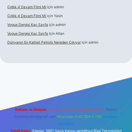
Çığlık 4 Devam Filmi Mi
için
admin
Çığlık 4 Devam Filmi Mi
için
Yasin
Vogue Dergisi Kaç Sayfa
için
admin
Vogue Dergisi Kaç Sayfa
için
Altan
Dünyanın En Kaliteli Petrolü Nereden Çıkıyor
için
admin
ett.net
Reklam ve İletişim:
E-mail:
backlinkpaneli@gmail.com
Teams:
forumhizmeti@gmail.com
Whatsapp: 0262 606 0 726
Telegram:
@karabul
Yasal Uyarı:
Sitemiz, 5651 Sayılı Kanun gereğince Bilgi Teknolojileri