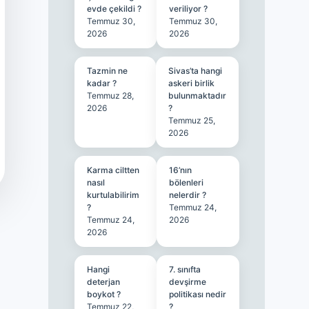
evde çekildi ?
veriliyor ?
Temmuz 30,
Temmuz 30,
2026
2026
Tazmin ne
Sivas’ta hangi
kadar ?
askeri birlik
Temmuz 28,
bulunmaktadır
2026
?
Temmuz 25,
2026
Karma ciltten
16’nın
nasıl
bölenleri
kurtulabilirim
nelerdir ?
?
Temmuz 24,
Temmuz 24,
2026
2026
Hangi
7. sınıfta
deterjan
devşirme
boykot ?
politikası nedir
Temmuz 22,
?