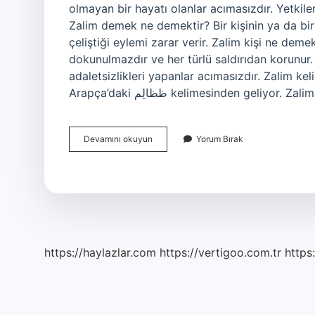
olmayan bir hayatı olanlar acımasızdır. Yetkiler
Zalim demek ne demektir? Bir kişinin ya da bir k
çeliştiği eylemi zarar verir. Zalim kişi ne dem
dokunulmazdır ve her türlü saldırıdan korunur
adaletsizlikleri yapanlar acımasızdır. Zalim kelimesi ner
Arapça’daki ظظالِم kelimesinden geliyor. Z
Zalim
Devamını okuyun
Yorum Bırak
Ne
Anlama
https://haylazlar.com
https://vertigoo.com.tr
https