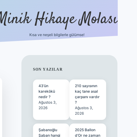
Minik Hikaye Molası
Kısa ve neşeli bilgilerle gülümse!
https://tulipbetgiris.org/
elexbett.net
SIDEBAR
SON YAZILAR
43’ün
210 sayısının
karekökü
kaç tane asal
nedir ?
çarpanı vardır
Ağustos 3,
?
2026
Ağustos 3,
2026
Şabanoğlu
2025 Ballon
Şaban hangi
d’Or ne zaman