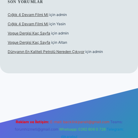
SON YORUMLAR
Çığlık 4 Devam Filmi Mi
için
admin
Çığlık 4 Devam Filmi Mi
için
Yasin
Vogue Dergisi Kaç Sayfa
için
admin
Vogue Dergisi Kaç Sayfa
için
Altan
Dünyanın En Kaliteli Petrolü Nereden Çıkıyor
için
admin
ett.net
Reklam ve İletişim:
E-mail:
backlinkpaneli@gmail.com
Teams:
forumhizmeti@gmail.com
Whatsapp: 0262 606 0 726
Telegram:
@karabul