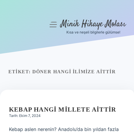
Minik Hikaye Molası
menüyü
aç
Kısa ve neşeli bilgilerle gülümse!
Anasayfa
Gizlilik Politikası
Yasal Uyarı
ETIKET:
DÖNER HANGI ILIMIZE AITTIR
Hakkımızda
KEBAP HANGI MILLETE AITTIR
Tarih: Ekim 7, 2024
Kebap aslen nerenin? Anadolu’da bin yıldan fazla