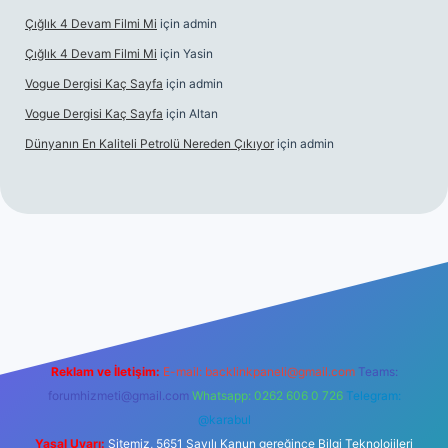
Çığlık 4 Devam Filmi Mi
için
admin
Çığlık 4 Devam Filmi Mi
için
Yasin
Vogue Dergisi Kaç Sayfa
için
admin
Vogue Dergisi Kaç Sayfa
için
Altan
Dünyanın En Kaliteli Petrolü Nereden Çıkıyor
için
admin
ett.net
Reklam ve İletişim:
E-mail:
backlinkpaneli@gmail.com
Teams:
forumhizmeti@gmail.com
Whatsapp: 0262 606 0 726
Telegram:
@karabul
Yasal Uyarı:
Sitemiz, 5651 Sayılı Kanun gereğince Bilgi Teknolojileri