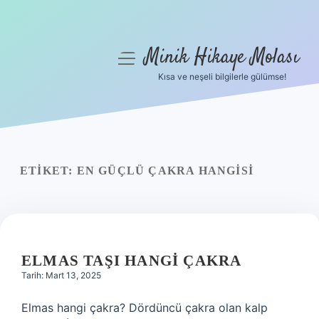
Minik Hikaye Molası
menüyü
aç
Kısa ve neşeli bilgilerle gülümse!
Anasayfa
Gizlilik Politikası
Yasal Uyarı
ETIKET:
EN GÜÇLÜ ÇAKRA HANGISI
Hakkımızda
ELMAS TAŞI HANGI ÇAKRA
Tarih: Mart 13, 2025
Elmas hangi çakra? Dördüncü çakra olan kalp