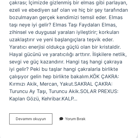
çakrası; İçimizde gizlenmiş bir elmas gibi parlayan,
ezeli ve ebediyen saf olan ve hiç bir şey tarafından
bozulmayan gerçek kendimizi temsil eder. Elmas
taşı neye iyi gelir? Elmas Taşı Faydaları Elmas,
zihinsel ve duygusal yaraları iyileştirir; korkuları
uzaklaştırır ve yeni başlangıçlara teşvik eder.
Yaratıcı enerjisi oldukça güçlü olan bir kristaldir.
Hayal gücünü ve yaratıcılığı arttırır. İlişkilere netlik,
sevgi ve güç kazandırır. Hangi taş hangi çakraya
iyi gelir? Peki bu taşlar hangi çakralarla birlikte
çalışıyor gelin hep birlikte bakalım.KÖK ÇAKRA:
Kırmızı Akik, Mercan, Yakut.SAKRAL ÇAKRA:
Turuncu Ay Taşı, Turuncu Akik.SOLAR PREXUS:
Kaplan Gözü, Kehribar.KALP…
Elmas
Devamını okuyun
Yorum Bırak
Taşı
Hangi
Çakra