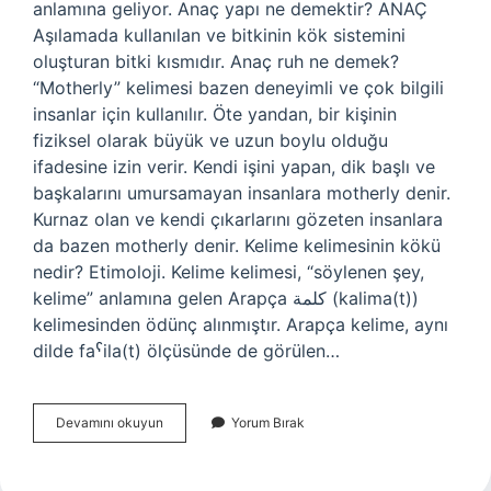
anlamına geliyor. Anaç yapı ne demektir? ANAÇ
Aşılamada kullanılan ve bitkinin kök sistemini
oluşturan bitki kısmıdır. Anaç ruh ne demek?
“Motherly” kelimesi bazen deneyimli ve çok bilgili
insanlar için kullanılır. Öte yandan, bir kişinin
fiziksel olarak büyük ve uzun boylu olduğu
ifadesine izin verir. Kendi işini yapan, dik başlı ve
başkalarını umursamayan insanlara motherly denir.
Kurnaz olan ve kendi çıkarlarını gözeten insanlara
da bazen motherly denir. Kelime kelimesinin kökü
nedir? Etimoloji. Kelime kelimesi, “söylenen şey,
kelime” anlamına gelen Arapça كلمة (kalima(t))
kelimesinden ödünç alınmıştır. Arapça kelime, aynı
dilde faˁila(t) ölçüsünde de görülen…
Anaç
Devamını okuyun
Yorum Bırak
Kelimesinin
Kökü
Nedir