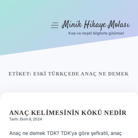
Minik Hikaye Molası
menüyü
aç
Kısa ve neşeli bilgilerle gülümse!
Anasayfa
Gizlilik Politikası
Yasal Uyarı
ETIKET:
ESKI TÜRKÇEDE ANAÇ NE DEMEK
Hakkımızda
ANAÇ KELIMESININ KÖKÜ NEDIR
Tarih: Ekim 8, 2024
Anaç ne demek TDK? TDK’ya göre şefkatli, anaç