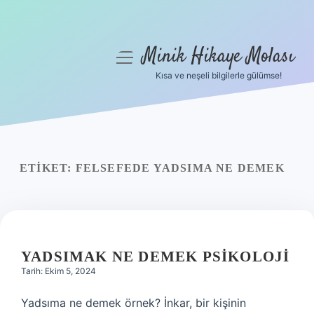
Minik Hikaye Molası
menüyü
aç
Kısa ve neşeli bilgilerle gülümse!
Anasayfa
Gizlilik Politikası
Yasal Uyarı
ETIKET:
FELSEFEDE YADSIMA NE DEMEK
Hakkımızda
YADSIMAK NE DEMEK PSIKOLOJI
Tarih: Ekim 5, 2024
Yadsıma ne demek örnek? İnkar, bir kişinin