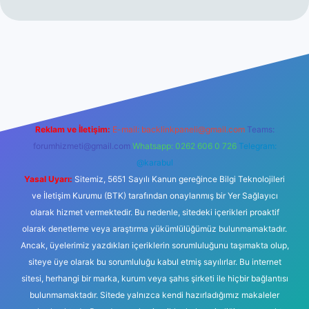
tt.net
Reklam ve İletişim:
E-mail:
backlinkpaneli@gmail.com
Teams:
forumhizmeti@gmail.com
Whatsapp: 0262 606 0 726
Telegram:
@karabul
Yasal Uyarı:
Sitemiz, 5651 Sayılı Kanun gereğince Bilgi Teknolojileri
ve İletişim Kurumu (BTK) tarafından onaylanmış bir Yer Sağlayıcı
olarak hizmet vermektedir. Bu nedenle, sitedeki içerikleri proaktif
olarak denetleme veya araştırma yükümlülüğümüz bulunmamaktadır.
Ancak, üyelerimiz yazdıkları içeriklerin sorumluluğunu taşımakta olup,
siteye üye olarak bu sorumluluğu kabul etmiş sayılırlar. Bu internet
sitesi, herhangi bir marka, kurum veya şahıs şirketi ile hiçbir bağlantısı
bulunmamaktadır. Sitede yalnızca kendi hazırladığımız makaleler