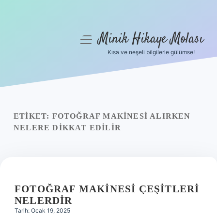
Minik Hikaye Molası
menüyü
aç
Kısa ve neşeli bilgilerle gülümse!
Anasayfa
Gizlilik Politikası
Yasal Uyarı
ETIKET:
FOTOĞRAF MAKINESI ALIRKEN
NELERE DIKKAT EDILIR
Hakkımızda
FOTOĞRAF MAKINESI ÇEŞITLERI
NELERDIR
Tarih: Ocak 19, 2025