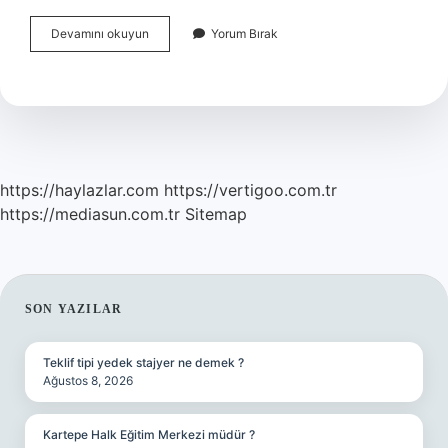
Fotoğraf
Devamını okuyun
Yorum Bırak
Makinesi
Çeşitleri
Nelerdir
https://haylazlar.com
https://vertigoo.com.tr
https://mediasun.com.tr
Sitemap
SIDEBAR
SON YAZILAR
Teklif tipi yedek stajyer ne demek ?
Ağustos 8, 2026
Kartepe Halk Eğitim Merkezi müdür ?