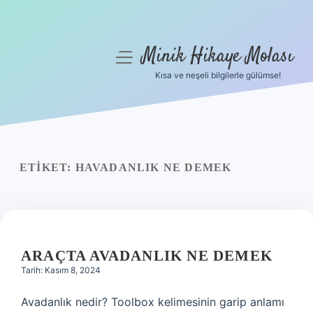
Minik Hikaye Molası
menüyü
aç
Kısa ve neşeli bilgilerle gülümse!
Anasayfa
Gizlilik Politikası
Yasal Uyarı
ETIKET:
HAVADANLIK NE DEMEK
Hakkımızda
ARAÇTA AVADANLIK NE DEMEK
Tarih: Kasım 8, 2024
Avadanlık nedir? Toolbox kelimesinin garip anlamı