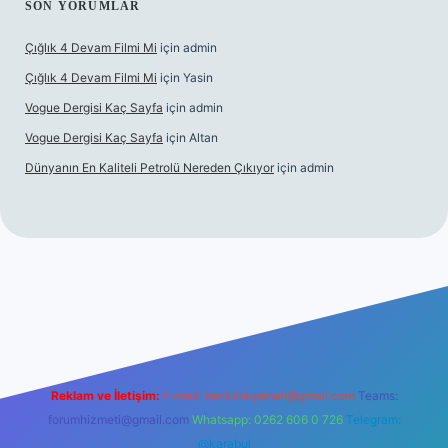
SON YORUMLAR
Çığlık 4 Devam Filmi Mi
için
admin
Çığlık 4 Devam Filmi Mi
için
Yasin
Vogue Dergisi Kaç Sayfa
için
admin
Vogue Dergisi Kaç Sayfa
için
Altan
Dünyanın En Kaliteli Petrolü Nereden Çıkıyor
için
admin
tt.net
Reklam ve İletişim:
E-mail:
backlinkpaneli@gmail.com
Teams:
forumhizmeti@gmail.com
Whatsapp: 0262 606 0 726
Telegram:
@karabul