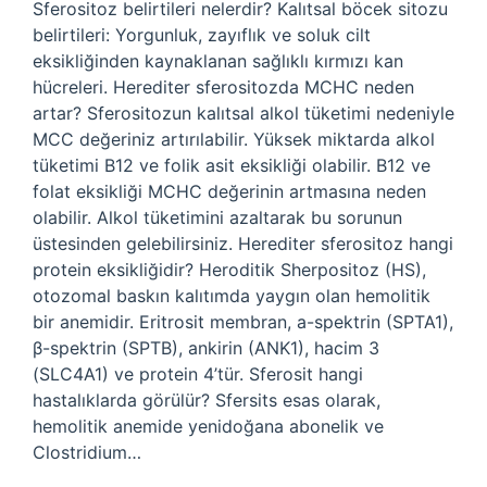
Sferositoz belirtileri nelerdir? Kalıtsal böcek sitozu
belirtileri: Yorgunluk, zayıflık ve soluk cilt
eksikliğinden kaynaklanan sağlıklı kırmızı kan
hücreleri. Herediter sferositozda MCHC neden
artar? Sferositozun kalıtsal alkol tüketimi nedeniyle
MCC değeriniz artırılabilir. Yüksek miktarda alkol
tüketimi B12 ve folik asit eksikliği olabilir. B12 ve
folat eksikliği MCHC değerinin artmasına neden
olabilir. Alkol tüketimini azaltarak bu sorunun
üstesinden gelebilirsiniz. Herediter sferositoz hangi
protein eksikliğidir? Heroditik Sherpositoz (HS),
otozomal baskın kalıtımda yaygın olan hemolitik
bir anemidir. Eritrosit membran, a-spektrin (SPTA1),
β-spektrin (SPTB), ankirin (ANK1), hacim 3
(SLC4A1) ve protein 4’tür. Sferosit hangi
hastalıklarda görülür? Sfersits esas olarak,
hemolitik anemide yenidoğana abonelik ve
Clostridium…