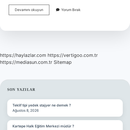
Herediter
Devamını okuyun
Yorum Bırak
Sferositoz
Ilk
Bulgusu
Nedir
https://haylazlar.com
https://vertigoo.com.tr
https://mediasun.com.tr
Sitemap
SIDEBAR
SON YAZILAR
Teklif tipi yedek stajyer ne demek ?
Ağustos 8, 2026
Kartepe Halk Eğitim Merkezi müdür ?