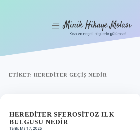
Minik Hikaye Molası
menüyü
aç
Kısa ve neşeli bilgilerle gülümse!
Anasayfa
Gizlilik Politikası
Yasal Uyarı
ETIKET:
HEREDITER GEÇIŞ NEDIR
Hakkımızda
HEREDITER SFEROSITOZ ILK
BULGUSU NEDIR
Tarih: Mart 7, 2025