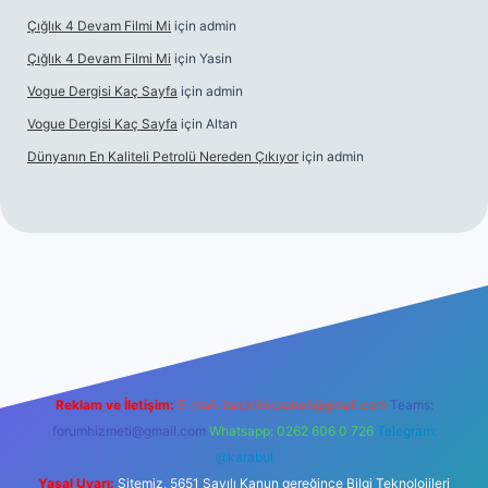
Çığlık 4 Devam Filmi Mi
için
admin
Çığlık 4 Devam Filmi Mi
için
Yasin
Vogue Dergisi Kaç Sayfa
için
admin
Vogue Dergisi Kaç Sayfa
için
Altan
Dünyanın En Kaliteli Petrolü Nereden Çıkıyor
için
admin
ett.net
Reklam ve İletişim:
E-mail:
backlinkpaneli@gmail.com
Teams:
forumhizmeti@gmail.com
Whatsapp: 0262 606 0 726
Telegram:
@karabul
Yasal Uyarı:
Sitemiz, 5651 Sayılı Kanun gereğince Bilgi Teknolojileri