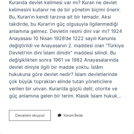
Kuranda devlet kelimesi var mı? Kuran ne devlet
kelimesini kullanır ne de bir yönetim biçimi önerir.
Bu, Kuran’ın kendi tarzına ait bir temadır. Aksi
takdirde, bu Kuran’ın güç olgusuyla ilgilenmediği
anlamına gelmez. Devletin resmi dini var mı? 1924
Anayasası 10 Nisan 1928’de 1222 sayılı Kanunla
değiştirildi ve Anayasanın 2. maddesi olan “Türkiye
Devleti’nin dini İslam dinidir” maddesi silindi. Bu
değişiklikten sonra 1961 ve 1982 Anayasalarında
devlet diniyle ilgili bir madde yoktu. İslâm
hukukuna göre devlet nedir? İslam devletlerinde
çok büyük toprakları elinde tutan yöneticilere
verilen bir unvan. Kuran’da güçlü delil, otorite ve
güç anlamına gelen bir terim. Klasik İslam hukuk…
Islamda
Devamını okuyun
Yorum Bırak
Devlet
Var
Mı