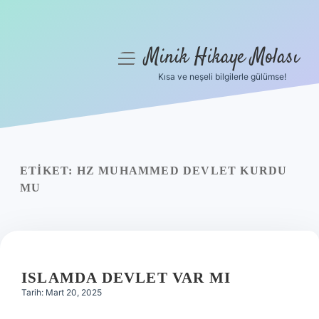
Minik Hikaye Molası
menüyü
aç
Kısa ve neşeli bilgilerle gülümse!
Anasayfa
Gizlilik Politikası
Yasal Uyarı
ETIKET:
HZ MUHAMMED DEVLET KURDU
MU
Hakkımızda
ISLAMDA DEVLET VAR MI
Tarih: Mart 20, 2025