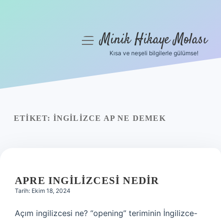
Minik Hikaye Molası
menüyü
aç
Kısa ve neşeli bilgilerle gülümse!
Anasayfa
Gizlilik Politikası
Yasal Uyarı
ETIKET:
İNGILIZCE AP NE DEMEK
Hakkımızda
APRE INGILIZCESI NEDIR
Tarih: Ekim 18, 2024
Açım ingilizcesi ne? “opening” teriminin İngilizce-