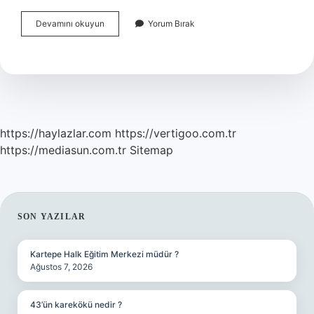
Apre
Devamını okuyun
Yorum Bırak
Ingilizcesi
Nedir
https://haylazlar.com
https://vertigoo.com.tr
https://mediasun.com.tr
Sitemap
SIDEBAR
SON YAZILAR
Kartepe Halk Eğitim Merkezi müdür ?
Ağustos 7, 2026
43’ün karekökü nedir ?