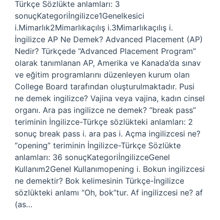
Türkçe Sözlükte anlamları: 3
sonuçKategoriİngilizce1Genelkesici
i.Mimarlık2Mimarlıkaçılış i.3Mimarlıkaçılış i.
İngilizce AP Ne Demek? Advanced Placement (AP)
Nedir? Türkçede “Advanced Placement Program”
olarak tanımlanan AP, Amerika ve Kanada’da sınav
ve eğitim programlarını düzenleyen kurum olan
College Board tarafından oluşturulmaktadır. Pusi
ne demek ingilizce? Vajina veya vajina, kadın cinsel
organı. Ara pas ingilizce ne demek? “break pass”
teriminin İngilizce-Türkçe sözlükteki anlamları: 2
sonuç break pass i. ara pas i. Açma ingilizcesi ne?
“opening” teriminin İngilizce-Türkçe Sözlükte
anlamları: 36 sonuçKategoriİngilizceGenel
Kullanım2Genel Kullanımopening i. Bokun ingilizcesi
ne demektir? Bok kelimesinin Türkçe-İngilizce
sözlükteki anlamı “Oh, bok”tur. Af ingilizcesi ne? af
(as…