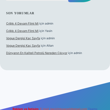
SON YORUMLAR
Çığlık 4 Devam Filmi Mi
için
admin
Çığlık 4 Devam Filmi Mi
için
Yasin
Vogue Dergisi Kaç Sayfa
için
admin
Vogue Dergisi Kaç Sayfa
için
Altan
Dünyanın En Kaliteli Petrolü Nereden Çıkıyor
için
admin
t.net
Reklam ve İletişim:
E-mail:
backlinkpaneli@gmail.com
Teams: