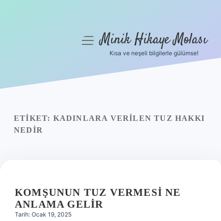
Minik Hikaye Molası
menüyü
aç
Kısa ve neşeli bilgilerle gülümse!
Anasayfa
Gizlilik Politikası
Yasal Uyarı
ETIKET:
KADINLARA VERILEN TUZ HAKKI
NEDIR
Hakkımızda
KOMŞUNUN TUZ VERMESI NE
ANLAMA GELIR
Tarih: Ocak 19, 2025