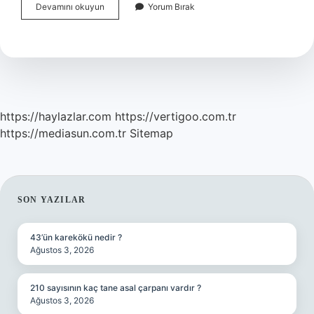
Komşunun
Devamını okuyun
Yorum Bırak
Tuz
Vermesi
Ne
Anlama
Gelir
https://haylazlar.com
https://vertigoo.com.tr
https://mediasun.com.tr
Sitemap
SIDEBAR
SON YAZILAR
43’ün karekökü nedir ?
Ağustos 3, 2026
210 sayısının kaç tane asal çarpanı vardır ?
Ağustos 3, 2026