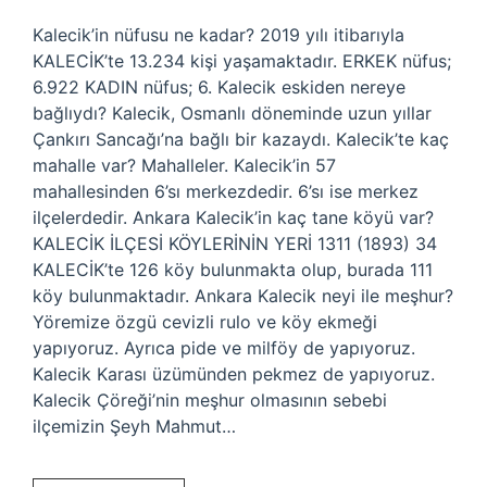
Kalecik’in nüfusu ne kadar? 2019 yılı itibarıyla
KALECİK’te 13.234 kişi yaşamaktadır. ERKEK nüfus;
6.922 KADIN nüfus; 6. Kalecik eskiden nereye
bağlıydı? Kalecik, Osmanlı döneminde uzun yıllar
Çankırı Sancağı’na bağlı bir kazaydı. Kalecik’te kaç
mahalle var? Mahalleler. Kalecik’in 57
mahallesinden 6’sı merkezdedir. 6’sı ise merkez
ilçelerdedir. Ankara Kalecik’in kaç tane köyü var?
KALECİK İLÇESİ KÖYLERİNİN YERİ 1311 (1893) 34
KALECİK’te 126 köy bulunmakta olup, burada 111
köy bulunmaktadır. Ankara Kalecik neyi ile meşhur?
Yöremize özgü cevizli rulo ve köy ekmeği
yapıyoruz. Ayrıca pide ve milföy de yapıyoruz.
Kalecik Karası üzümünden pekmez de yapıyoruz.
Kalecik Çöreği’nin meşhur olmasının sebebi
ilçemizin Şeyh Mahmut…