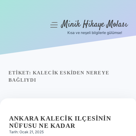
Minik Hikaye Molası
menüyü
aç
Kısa ve neşeli bilgilerle gülümse!
Anasayfa
Gizlilik Politikası
Yasal Uyarı
ETIKET:
KALECIK ESKIDEN NEREYE
BAĞLIYDI
Hakkımızda
ANKARA KALECIK ILÇESININ
NÜFUSU NE KADAR
Tarih: Ocak 21, 2025