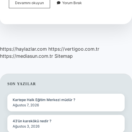
Ankara
Devamını okuyun
Yorum Bırak
Kalecik
Ilçesinin
Nüfusu
Ne
Kadar
https://haylazlar.com
https://vertigoo.com.tr
https://mediasun.com.tr
Sitemap
SIDEBAR
SON YAZILAR
Kartepe Halk Eğitim Merkezi müdür ?
Ağustos 7, 2026
43’ün karekökü nedir ?
Ağustos 3, 2026