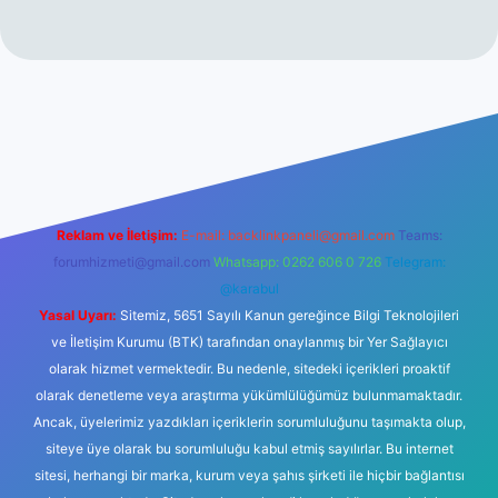
t.net
Reklam ve İletişim:
E-mail:
backlinkpaneli@gmail.com
Teams:
forumhizmeti@gmail.com
Whatsapp: 0262 606 0 726
Telegram:
@karabul
Yasal Uyarı:
Sitemiz, 5651 Sayılı Kanun gereğince Bilgi Teknolojileri
ve İletişim Kurumu (BTK) tarafından onaylanmış bir Yer Sağlayıcı
olarak hizmet vermektedir. Bu nedenle, sitedeki içerikleri proaktif
olarak denetleme veya araştırma yükümlülüğümüz bulunmamaktadır.
Ancak, üyelerimiz yazdıkları içeriklerin sorumluluğunu taşımakta olup,
siteye üye olarak bu sorumluluğu kabul etmiş sayılırlar. Bu internet
sitesi, herhangi bir marka, kurum veya şahıs şirketi ile hiçbir bağlantısı