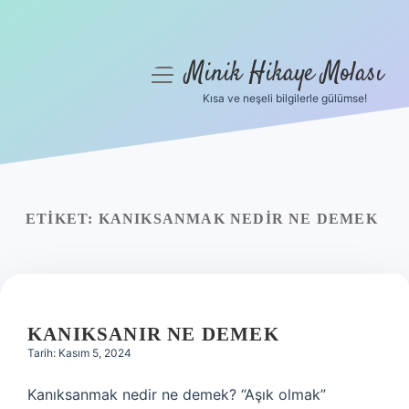
Minik Hikaye Molası
menüyü
aç
Kısa ve neşeli bilgilerle gülümse!
Anasayfa
Gizlilik Politikası
Yasal Uyarı
ETIKET:
KANIKSANMAK NEDIR NE DEMEK
Hakkımızda
KANIKSANIR NE DEMEK
Tarih: Kasım 5, 2024
Kanıksanmak nedir ne demek? “Aşık olmak”