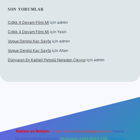
SON YORUMLAR
Çığlık 4 Devam Filmi Mi
için
admin
Çığlık 4 Devam Filmi Mi
için
Yasin
Vogue Dergisi Kaç Sayfa
için
admin
Vogue Dergisi Kaç Sayfa
için
Altan
Dünyanın En Kaliteli Petrolü Nereden Çıkıyor
için
admin
ett.net
Reklam ve İletişim:
E-mail:
backlinkpaneli@gmail.com
Teams:
forumhizmeti@gmail.com
Whatsapp: 0262 606 0 726
Telegram: