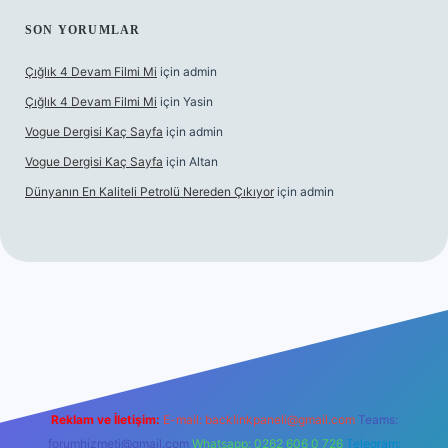
SON YORUMLAR
Çığlık 4 Devam Filmi Mi
için
admin
Çığlık 4 Devam Filmi Mi
için
Yasin
Vogue Dergisi Kaç Sayfa
için
admin
Vogue Dergisi Kaç Sayfa
için
Altan
Dünyanın En Kaliteli Petrolü Nereden Çıkıyor
için
admin
ett.net
Reklam ve İletişim:
E-mail:
backlinkpaneli@gmail.com
Teams:
forumhizmeti@gmail.com
Whatsapp: 0262 606 0 726
Telegram: