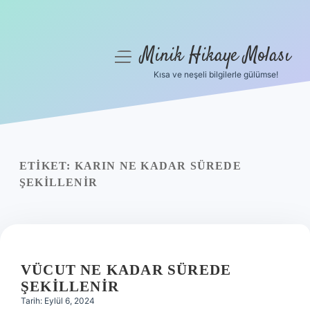
Minik Hikaye Molası
menüyü
aç
Kısa ve neşeli bilgilerle gülümse!
Anasayfa
Gizlilik Politikası
Yasal Uyarı
ETIKET:
KARIN NE KADAR SÜREDE
ŞEKILLENIR
Hakkımızda
VÜCUT NE KADAR SÜREDE
ŞEKILLENIR
Tarih: Eylül 6, 2024