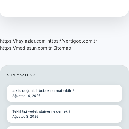
Ne
Kadar
Sürede
Şekillenir
https://haylazlar.com
https://vertigoo.com.tr
https://mediasun.com.tr
Sitemap
SIDEBAR
SON YAZILAR
4 kilo doğan bir bebek normal midir ?
Ağustos 10, 2026
Teklif tipi yedek stajyer ne demek ?
Ağustos 8, 2026