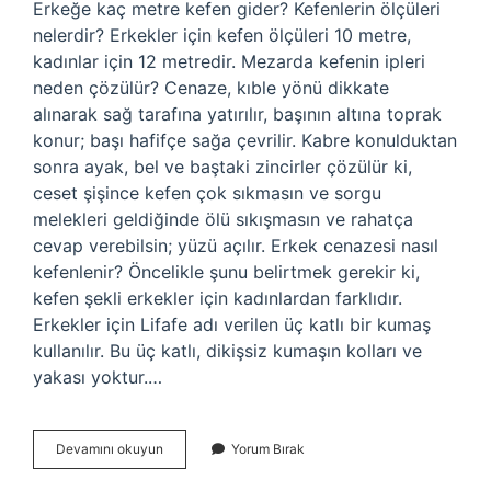
Erkeğe kaç metre kefen gider? Kefenlerin ölçüleri
nelerdir? Erkekler için kefen ölçüleri 10 metre,
kadınlar için 12 metredir. Mezarda kefenin ipleri
neden çözülür? Cenaze, kıble yönü dikkate
alınarak sağ tarafına yatırılır, başının altına toprak
konur; başı hafifçe sağa çevrilir. Kabre konulduktan
sonra ayak, bel ve baştaki zincirler çözülür ki,
ceset şişince kefen çok sıkmasın ve sorgu
melekleri geldiğinde ölü sıkışmasın ve rahatça
cevap verebilsin; yüzü açılır. Erkek cenazesi nasıl
kefenlenir? Öncelikle şunu belirtmek gerekir ki,
kefen şekli erkekler için kadınlardan farklıdır.
Erkekler için Lifafe adı verilen üç katlı bir kumaş
kullanılır. Bu üç katlı, dikişsiz kumaşın kolları ve
yakası yoktur.…
Erkek
Devamını okuyun
Yorum Bırak
Kaç
Kat