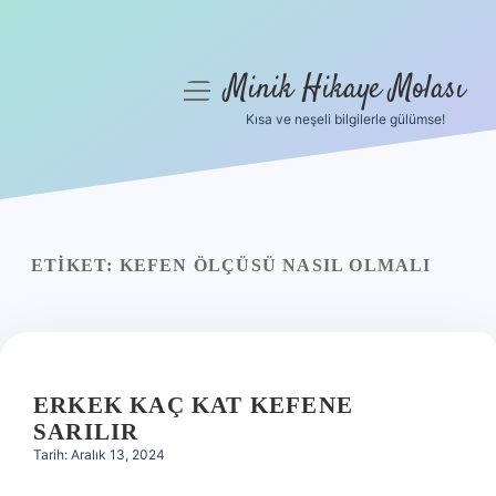
Minik Hikaye Molası
menüyü
aç
Kısa ve neşeli bilgilerle gülümse!
Anasayfa
Gizlilik Politikası
Yasal Uyarı
ETIKET:
KEFEN ÖLÇÜSÜ NASIL OLMALI
Hakkımızda
ERKEK KAÇ KAT KEFENE
SARILIR
Tarih: Aralık 13, 2024