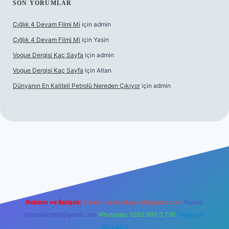
SON YORUMLAR
Çığlık 4 Devam Filmi Mi
için
admin
Çığlık 4 Devam Filmi Mi
için
Yasin
Vogue Dergisi Kaç Sayfa
için
admin
Vogue Dergisi Kaç Sayfa
için
Altan
Dünyanın En Kaliteli Petrolü Nereden Çıkıyor
için
admin
ett.net
Reklam ve İletişim:
E-mail:
backlinkpaneli@gmail.com
Teams:
forumhizmeti@gmail.com
Whatsapp: 0262 606 0 726
Telegram:
@karabul