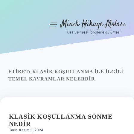
Minik Hikaye Molası
menüyü
aç
Kısa ve neşeli bilgilerle gülümse!
Anasayfa
Gizlilik Politikası
Yasal Uyarı
ETIKET:
KLASIK KOŞULLANMA ILE ILGILI
TEMEL KAVRAMLAR NELERDIR
Hakkımızda
KLASIK KOŞULLANMA SÖNME
NEDIR
Tarih: Kasım 3, 2024