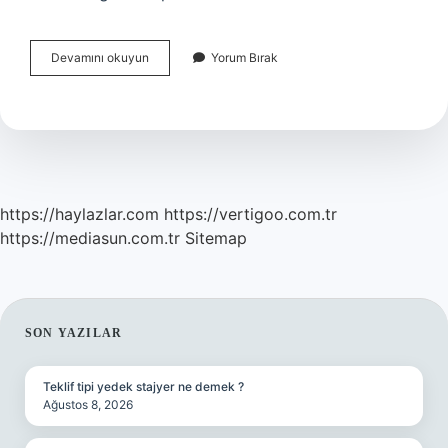
Klasik
Devamını okuyun
Yorum Bırak
Koşullanma
Sönme
Nedir
https://haylazlar.com
https://vertigoo.com.tr
https://mediasun.com.tr
Sitemap
SIDEBAR
SON YAZILAR
Teklif tipi yedek stajyer ne demek ?
Ağustos 8, 2026