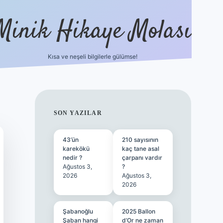
Minik Hikaye Molası
Kısa ve neşeli bilgilerle gülümse!
https://tulipbetgiris.org/
elexbett.net
SIDEBAR
SON YAZILAR
43’ün
210 sayısının
karekökü
kaç tane asal
nedir ?
çarpanı vardır
Ağustos 3,
?
2026
Ağustos 3,
2026
Şabanoğlu
2025 Ballon
Şaban hangi
d’Or ne zaman