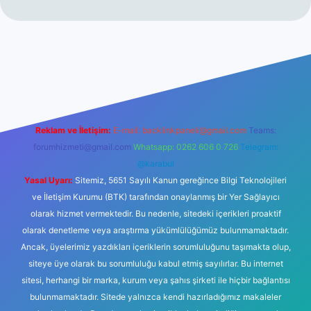
t.net
Reklam ve İletişim:
E-mail:
backlinkpaneli@gmail.com
Teams:
forumhizmeti@gmail.com
Whatsapp: 0262 606 0 726
Telegram:
@karabul
Yasal Uyarı:
Sitemiz, 5651 Sayılı Kanun gereğince Bilgi Teknolojileri
ve İletişim Kurumu (BTK) tarafından onaylanmış bir Yer Sağlayıcı
olarak hizmet vermektedir. Bu nedenle, sitedeki içerikleri proaktif
olarak denetleme veya araştırma yükümlülüğümüz bulunmamaktadır.
Ancak, üyelerimiz yazdıkları içeriklerin sorumluluğunu taşımakta olup,
siteye üye olarak bu sorumluluğu kabul etmiş sayılırlar. Bu internet
sitesi, herhangi bir marka, kurum veya şahıs şirketi ile hiçbir bağlantısı
bulunmamaktadır. Sitede yalnızca kendi hazırladığımız makaleler