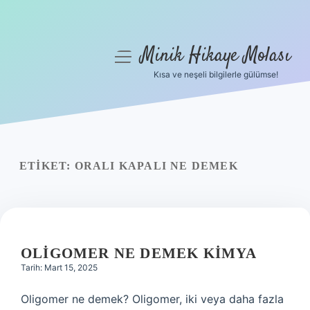
Minik Hikaye Molası
menüyü
aç
Kısa ve neşeli bilgilerle gülümse!
Anasayfa
Gizlilik Politikası
Yasal Uyarı
ETIKET:
ORALI KAPALI NE DEMEK
Hakkımızda
OLIGOMER NE DEMEK KIMYA
Tarih: Mart 15, 2025
Oligomer ne demek? Oligomer, iki veya daha fazla