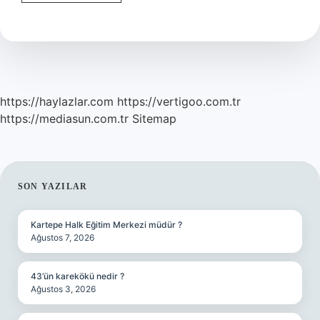
Ne
Demek
Kimya
https://haylazlar.com
https://vertigoo.com.tr
https://mediasun.com.tr
Sitemap
SIDEBAR
SON YAZILAR
Kartepe Halk Eğitim Merkezi müdür ?
Ağustos 7, 2026
43’ün karekökü nedir ?
Ağustos 3, 2026