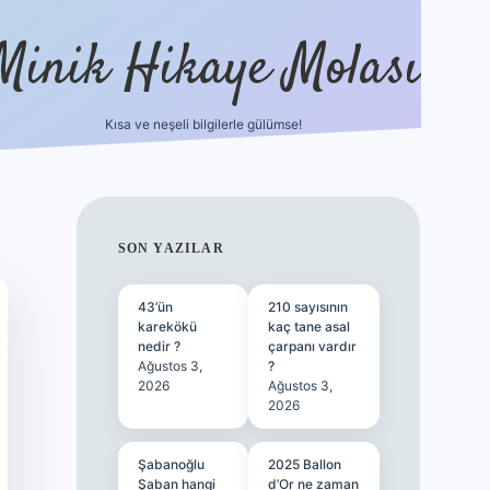
Minik Hikaye Molası
Kısa ve neşeli bilgilerle gülümse!
https://tulipbetgiris.org/
elexbett.net
SIDEBAR
SON YAZILAR
43’ün
210 sayısının
karekökü
kaç tane asal
nedir ?
çarpanı vardır
Ağustos 3,
?
2026
Ağustos 3,
2026
Şabanoğlu
2025 Ballon
Şaban hangi
d’Or ne zaman