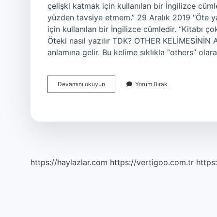
çelişki katmak için kullanılan bir İngilizce cüm
yüzden tavsiye etmem.” 29 Aralık 2019 “Öte y
için kullanılan bir İngilizce cümledir. “Kitabı
Öteki nasıl yazılır TDK? OTHER KELİMESİNİN ANL
anlamına gelir. Bu kelime sıklıkla “others” olar
Öte
Devamını okuyun
Yorum Bırak
Taraf
Nasıl
Yazılır
https://haylazlar.com
https://vertigoo.com.tr
https