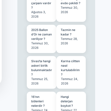
çarpanı vardır
evde çekildi ?
?
Temmuz 30,
Ağustos 3,
2026
2026
2025 Ballon
Tazmin ne
d’Or ne zaman
kadar ?
veriliyor ?
Temmuz 28,
Temmuz 30,
2026
2026
Sivas’ta hangi
Karma ciltten
askeri birlik
nasıl
bulunmaktadır
kurtulabilirim
?
?
Temmuz 25,
Temmuz 24,
2026
2026
16’nın
Hangi
bölenleri
deterjan
nelerdir ?
boykot ?
Temmuz 24,
Temmuz 22,