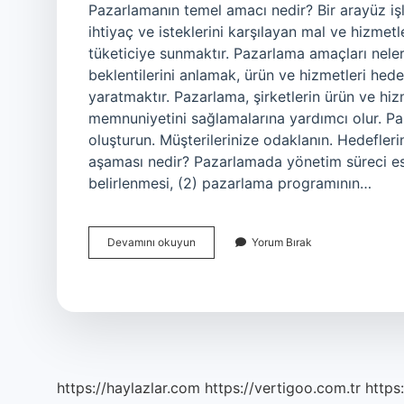
Pazarlamanın temel amacı nedir? Bir arayüz işle
ihtiyaç ve isteklerini karşılayan mal ve hizmetle
tüketiciye sunmaktır. Pazarlama amaçları nele
beklentilerini anlamak, ürün ve hizmetleri he
yaratmaktır. Pazarlama, şirketlerin ürün ve hiz
memnuniyetini sağlamalarına yardımcı olur. Paza
oluşturun. Müşterilerinize odaklanın. Hedefler
aşaması nedir? Pazarlamada yönetim süreci es
belirlenmesi, (2) pazarlama programının…
Stratejik
Devamını okuyun
Yorum Bırak
Pazarlamanın
Temel
Amacı
Nedir
https://haylazlar.com
https://vertigoo.com.tr
https