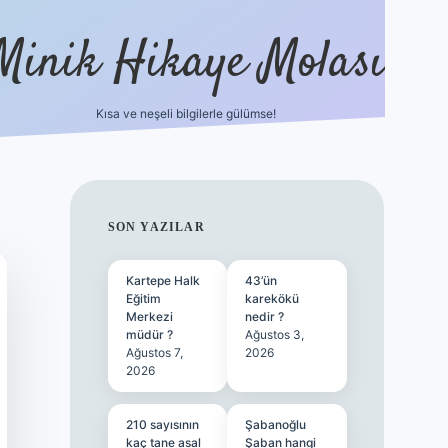
Minik Hikaye Molası
Kısa ve neşeli bilgilerle gülümse!
https://tulipbetgiris.org/
elexbett.net
SIDEBAR
SON YAZILAR
Kartepe Halk
43’ün
Eğitim
karekökü
Merkezi
nedir ?
müdür ?
Ağustos 3,
Ağustos 7,
2026
2026
210 sayısının
Şabanoğlu
kaç tane asal
Şaban hangi