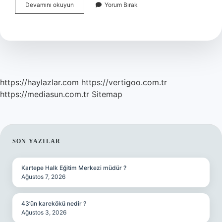
Baş
Devamını okuyun
Yorum Bırak
Müfettiş
Maaşı
Ne
Kadar
https://haylazlar.com
https://vertigoo.com.tr
https://mediasun.com.tr
Sitemap
SIDEBAR
SON YAZILAR
Kartepe Halk Eğitim Merkezi müdür ?
Ağustos 7, 2026
43’ün karekökü nedir ?
Ağustos 3, 2026