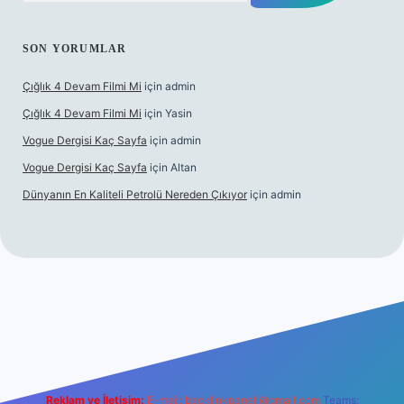
SON YORUMLAR
Çığlık 4 Devam Filmi Mi
için
admin
Çığlık 4 Devam Filmi Mi
için
Yasin
Vogue Dergisi Kaç Sayfa
için
admin
Vogue Dergisi Kaç Sayfa
için
Altan
Dünyanın En Kaliteli Petrolü Nereden Çıkıyor
için
admin
ett.net
Reklam ve İletişim:
E-mail:
backlinkpaneli@gmail.com
Teams: