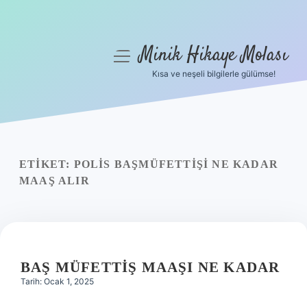
Minik Hikaye Molası
menüyü
aç
Kısa ve neşeli bilgilerle gülümse!
Anasayfa
Gizlilik Politikası
Yasal Uyarı
ETIKET:
POLIS BAŞMÜFETTIŞI NE KADAR
MAAŞ ALIR
Hakkımızda
BAŞ MÜFETTIŞ MAAŞI NE KADAR
Tarih: Ocak 1, 2025