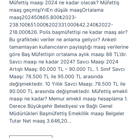
Müfettiş maaşı 2024 ne kadar olacak? Müfettiş
maaş geçmişiYılEn düşük maaşOrtalama
maaş202450₺65.800₺2023-
238.100₺51.000₺202331.000₺42.240₺2022-
218.000₺26. Polis başmüfettişi ne kadar maaş alır?
Bu grafikteki veriler ne anlama geliyor? Anketi
tamamlayan kullanıcıların paylaştığı maaş verilerine
göre Baş Müfettişin ortalama aylık maaşı 88 TL’dir.
Savcı maaşı ne kadar 2024? Savcı Maaşı 2024
Artışlı Maaş: 60.000 TL – 90.000 TL. 1. Sınıf Savcı
Maaşı: 78.500 TL ile 95.000 TL arasında
değişmektedir. 10 Yıllık Savcı Maaşı: 78.500 TL ile
90.000 TL arasında değişmektedir. Müfettiş emekli
maaşı ne kadar? Memur emekli maaşı hesaplama 1.
Derece Büyükşehir Belediyesi ve Bağlı Genel
Müdürlükleri Başmüfettiş Emeklilik maaşı Belgeler
Tutar Net maaş 3.646,20…