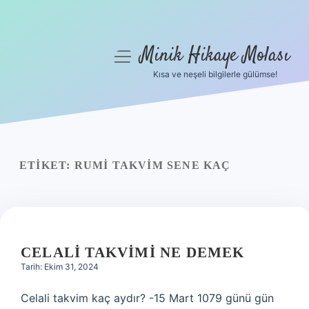
Minik Hikaye Molası
menüyü
aç
Kısa ve neşeli bilgilerle gülümse!
Anasayfa
Gizlilik Politikası
Yasal Uyarı
ETIKET:
RUMI TAKVIM SENE KAÇ
Hakkımızda
CELALI TAKVIMI NE DEMEK
Tarih: Ekim 31, 2024
Celali takvim kaç aydır? -15 Mart 1079 günü gün