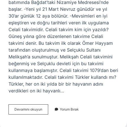
batımında Bağdat’taki Nizamiye Medresesi’nde
başlar. -Yeni yıl 21 Mart Nevruz günüdür ve yıl
30’ar günlük 12 aya bölünür. -Mevsimleri en iyi
eşleştiren ve doğru tarihleri ​​veren ilk uygulama
Celali takvimidir. Celali takvim kim için yazıldı?
Güneş yılına göre düzenlenen takvime Celali
takvimi denir. Bu takvim ilk olarak Ömer Hayyam
tarafından oluşturulmuş ve Selçuklu Sultanı
Melikşah’a sunulmuştur. Melikşah Celali takvimini
beğenmiş ve Selçuklu devleti için bu takvimi
kullanmaya başlamıştır. Celali takvimi 1079’dan beri
kullanılmaktadır. Celali takvimi Türkler kullandı mı?
Türkler, her on iki yılda bir bir hayvanın adını
verdikleri on iki hayvanlı…
Celali
Devamını okuyun
Yorum Bırak
Takvimi
Ne
Demek