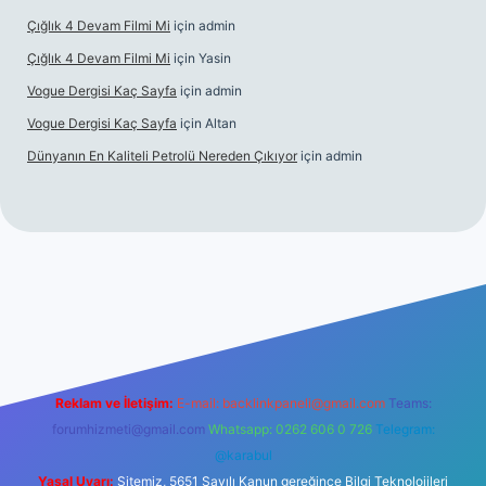
Çığlık 4 Devam Filmi Mi
için
admin
Çığlık 4 Devam Filmi Mi
için
Yasin
Vogue Dergisi Kaç Sayfa
için
admin
Vogue Dergisi Kaç Sayfa
için
Altan
Dünyanın En Kaliteli Petrolü Nereden Çıkıyor
için
admin
g/
elexbett.net
Reklam ve İletişim:
E-mail:
backlinkpaneli@gmail.com
Teams:
forumhizmeti@gmail.com
Whatsapp: 0262 606 0 726
Telegram:
@karabul
Yasal Uyarı:
Sitemiz, 5651 Sayılı Kanun gereğince Bilgi Teknolojileri