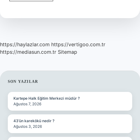
Temiz
Tutmak
Hak
Mıdır
https://haylazlar.com
https://vertigoo.com.tr
https://mediasun.com.tr
Sitemap
SIDEBAR
SON YAZILAR
Kartepe Halk Eğitim Merkezi müdür ?
Ağustos 7, 2026
43’ün karekökü nedir ?
Ağustos 3, 2026