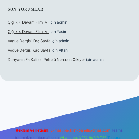
SON YORUMLAR
Çığlık 4 Devam Filmi Mi
için
admin
Çığlık 4 Devam Filmi Mi
için
Yasin
Vogue Dergisi Kaç Sayfa
için
admin
Vogue Dergisi Kaç Sayfa
için
Altan
Dünyanın En Kaliteli Petrolü Nereden Çıkıyor
için
admin
ett.net
Reklam ve İletişim:
E-mail:
backlinkpaneli@gmail.com
Teams:
forumhizmeti@gmail.com
Whatsapp: 0262 606 0 726
Telegram: