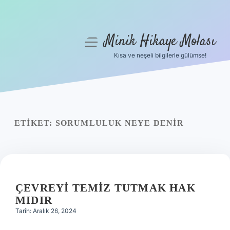
Minik Hikaye Molası
menüyü
aç
Kısa ve neşeli bilgilerle gülümse!
Anasayfa
Gizlilik Politikası
Yasal Uyarı
ETIKET:
SORUMLULUK NEYE DENIR
Hakkımızda
ÇEVREYI TEMIZ TUTMAK HAK
MIDIR
Tarih: Aralık 26, 2024