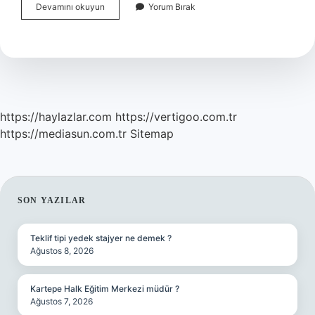
Kaç
Devamını okuyun
Yorum Bırak
Temel
Ihtiyaç
Vardır
https://haylazlar.com
https://vertigoo.com.tr
https://mediasun.com.tr
Sitemap
SIDEBAR
SON YAZILAR
Teklif tipi yedek stajyer ne demek ?
Ağustos 8, 2026
Kartepe Halk Eğitim Merkezi müdür ?
Ağustos 7, 2026