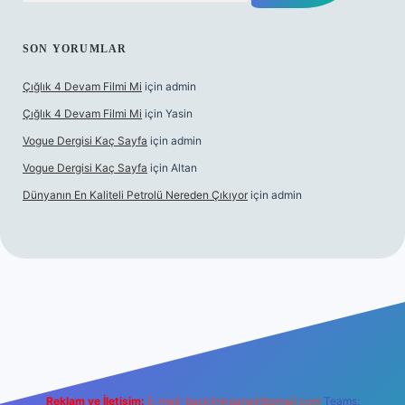
SON YORUMLAR
Çığlık 4 Devam Filmi Mi
için
admin
Çığlık 4 Devam Filmi Mi
için
Yasin
Vogue Dergisi Kaç Sayfa
için
admin
Vogue Dergisi Kaç Sayfa
için
Altan
Dünyanın En Kaliteli Petrolü Nereden Çıkıyor
için
admin
t.net
Reklam ve İletişim:
E-mail:
backlinkpaneli@gmail.com
Teams: