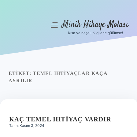
Minik Hikaye Molası
menüyü
aç
Kısa ve neşeli bilgilerle gülümse!
Anasayfa
Gizlilik Politikası
Yasal Uyarı
ETIKET:
TEMEL IHTIYAÇLAR KAÇA
AYRILIR
Hakkımızda
KAÇ TEMEL IHTIYAÇ VARDIR
Tarih: Kasım 3, 2024