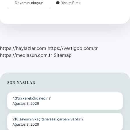
Uzak
Devamını okuyun
Yorum Bırak
Mesafe
Ilişkisi
Mantıklı
Mı
https://haylazlar.com
https://vertigoo.com.tr
https://mediasun.com.tr
Sitemap
SIDEBAR
SON YAZILAR
43’ün karekökü nedir ?
Ağustos 3, 2026
210 sayısının kaç tane asal çarpanı vardır ?
Ağustos 3, 2026