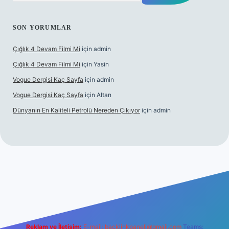
SON YORUMLAR
Çığlık 4 Devam Filmi Mi
için
admin
Çığlık 4 Devam Filmi Mi
için
Yasin
Vogue Dergisi Kaç Sayfa
için
admin
Vogue Dergisi Kaç Sayfa
için
Altan
Dünyanın En Kaliteli Petrolü Nereden Çıkıyor
için
admin
etgiris.org/
elexbett.net
Reklam ve İletişim:
E-mail:
backlinkpaneli@gmail.com
Teams: