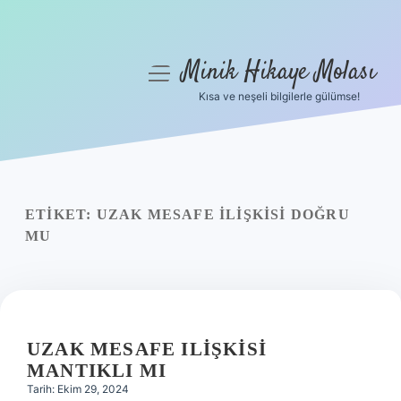
Minik Hikaye Molası
menüyü
aç
Kısa ve neşeli bilgilerle gülümse!
Anasayfa
Gizlilik Politikası
Yasal Uyarı
ETIKET:
UZAK MESAFE ILIŞKISI DOĞRU
MU
Hakkımızda
UZAK MESAFE ILIŞKISI
MANTIKLI MI
Tarih: Ekim 29, 2024