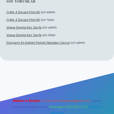
SON YORUMLAR
Çığlık 4 Devam Filmi Mi
için
admin
Çığlık 4 Devam Filmi Mi
için
Yasin
Vogue Dergisi Kaç Sayfa
için
admin
Vogue Dergisi Kaç Sayfa
için
Altan
Dünyanın En Kaliteli Petrolü Nereden Çıkıyor
için
admin
ett.net
Reklam ve İletişim:
E-mail:
backlinkpaneli@gmail.com
Teams:
forumhizmeti@gmail.com
Whatsapp: 0262 606 0 726
Telegram:
@karabul