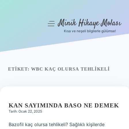
Minik Hikaye Molası
menüyü
aç
Kısa ve neşeli bilgilerle gülümse!
Anasayfa
Gizlilik Politikası
Yasal Uyarı
ETIKET:
WBC KAÇ OLURSA TEHLIKELI
Hakkımızda
KAN SAYIMINDA BASO NE DEMEK
Tarih: Ocak 22, 2025
Bazofil kaç olursa tehlikeli? Sağlıklı kişilerde