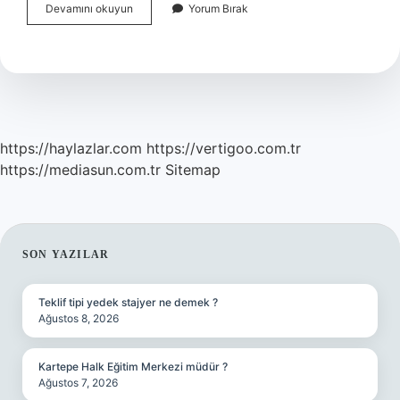
Açık
Devamını okuyun
Yorum Bırak
Yaraya
Pansuman
Yapılmazsa
Ne
Olur
https://haylazlar.com
https://vertigoo.com.tr
https://mediasun.com.tr
Sitemap
SIDEBAR
SON YAZILAR
Teklif tipi yedek stajyer ne demek ?
Ağustos 8, 2026
Kartepe Halk Eğitim Merkezi müdür ?
Ağustos 7, 2026