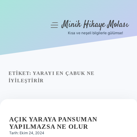
Minik Hikaye Molası
menüyü
aç
Kısa ve neşeli bilgilerle gülümse!
Anasayfa
Gizlilik Politikası
Yasal Uyarı
ETIKET:
YARAYI EN ÇABUK NE
IYILEŞTIRIR
Hakkımızda
AÇIK YARAYA PANSUMAN
YAPILMAZSA NE OLUR
Tarih: Ekim 24, 2024