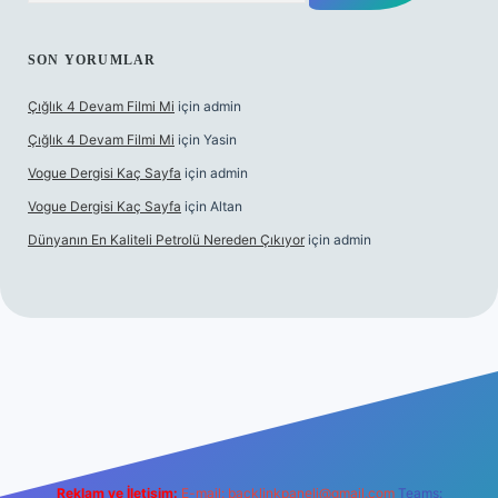
SON YORUMLAR
Çığlık 4 Devam Filmi Mi
için
admin
Çığlık 4 Devam Filmi Mi
için
Yasin
Vogue Dergisi Kaç Sayfa
için
admin
Vogue Dergisi Kaç Sayfa
için
Altan
Dünyanın En Kaliteli Petrolü Nereden Çıkıyor
için
admin
t.net
Reklam ve İletişim:
E-mail:
backlinkpaneli@gmail.com
Teams: