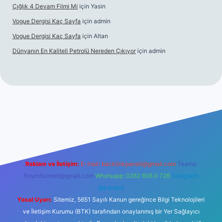
Çığlık 4 Devam Filmi Mi
için
Yasin
Vogue Dergisi Kaç Sayfa
için
admin
Vogue Dergisi Kaç Sayfa
için
Altan
Dünyanın En Kaliteli Petrolü Nereden Çıkıyor
için
admin
s://tulipbetgiris.org/
elexbett.net
Reklam ve İletişim:
E-mail:
backlinkpaneli@gmail.com
Teams:
forumhizmeti@gmail.com
Whatsapp: 0262 606 0 726
Telegram:
@karabul
Yasal Uyarı:
Sitemiz, 5651 Sayılı Kanun gereğince Bilgi Teknolojileri
ve İletişim Kurumu (BTK) tarafından onaylanmış bir Yer Sağlayıcı