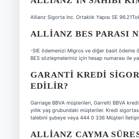
ALLIANZ’IN SAHIBI KI
Allianz Sigorta Inc. Ortaklık Yapısı SE 96.21T
ALLIANZ BES PARASI N
-SIE ödemenizi Migros ve diğer basit ödeme 
BES sözleşmeleriniz için hesap numarası ile yap
GARANTI KREDI SIGOR
EDILIR?
Garriage BBVA müşterileri, Garrelti BBVA kredil
yıllık yaş grubundaki müşteriler. Kredi sigortası,
talebini şubeye veya 444 0 336 Müşteri İletişi
ALLIANZ CAYMA SÜRES