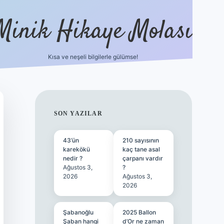
Minik Hikaye Molası
Kısa ve neşeli bilgilerle gülümse!
https://t
SIDEBAR
SON YAZILAR
43’ün
210 sayısının
karekökü
kaç tane asal
nedir ?
çarpanı vardır
Ağustos 3,
?
2026
Ağustos 3,
2026
Şabanoğlu
2025 Ballon
Şaban hangi
d’Or ne zaman