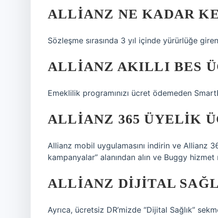
ALLIANZ NE KADAR K
Sözleşme sırasında 3 yıl içinde yürürlüğe giren
ALLIANZ AKILLI BES Ü
Emeklilik programınızı ücret ödemeden SmartBe
ALLIANZ 365 ÜYELIK Ü
Allianz mobil uygulamasını indirin ve Allianz 
kampanyalar” alanından alın ve Buggy hizmet n
ALLIANZ DIJITAL SAĞ
Ayrıca, ücretsiz DR’mizde “Dijital Sağlık” sekmes