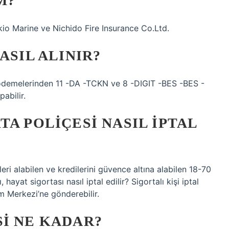
M?
okio Marine ve Nichido Fire Insurance Co.Ltd.
ASIL ALINIR?
ödemelerinden 11 -DA -TCKN ve 8 -DIGIT -BES -BES -
abilir.
TA POLIÇESI NASIL IPTAL
eri alabilen ve kredilerini güvence altına alabilen 18-70
 hayat sigortası nasıl iptal edilir? Sigortalı kişi iptal
m Merkezi’ne gönderebilir.
I NE KADAR?