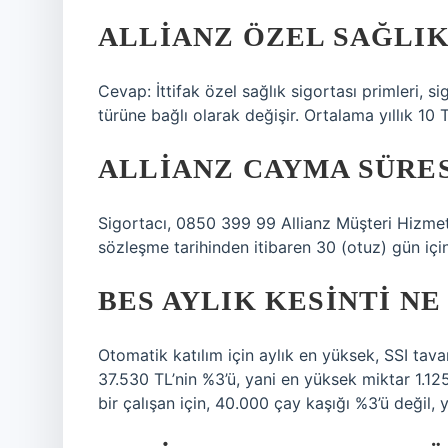
ALLIANZ ÖZEL SAĞLIK 
Cevap: İttifak özel sağlık sigortası primleri, s
türüne bağlı olarak değişir. Ortalama yıllık 10 T
ALLIANZ CAYMA SÜRES
Sigortacı, 0850 399 99 Allianz Müşteri Hizmet
sözleşme tarihinden itibaren 30 (otuz) gün iç
BES AYLIK KESINTI N
Otomatik katılım için aylık en yüksek, SSI tava
37.530 TL’nin %3’ü, yani en yüksek miktar 1.12
bir çalışan için, 40.000 çay kaşığı %3’ü değil, y