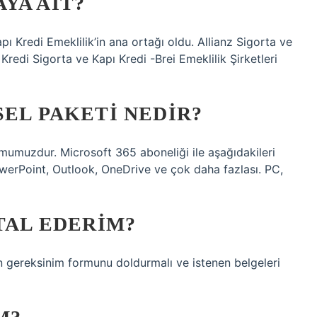
YA AIT?
ı Kredi Emeklilik’in ana ortağı oldu. Allianz Sigorta ve
redi Sigorta ve Kapı Kredi -Brei Emeklilik Şirketleri
SEL PAKETI NEDIR?
ormumuzdur. Microsoft 365 aboneliği ile aşağıdakileri
owerPoint, Outlook, OneDrive ve çok daha fazlası. PC,
TAL EDERIM?
in gereksinim formunu doldurmalı ve istenen belgeleri