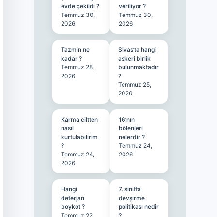
evde çekildi ?
veriliyor ?
Temmuz 30,
Temmuz 30,
2026
2026
Tazmin ne
Sivas’ta hangi
kadar ?
askeri birlik
Temmuz 28,
bulunmaktadır
2026
?
Temmuz 25,
2026
Karma ciltten
16’nın
nasıl
bölenleri
kurtulabilirim
nelerdir ?
?
Temmuz 24,
Temmuz 24,
2026
2026
Hangi
7. sınıfta
deterjan
devşirme
boykot ?
politikası nedir
Temmuz 22,
?