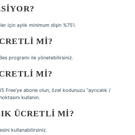
ESIYOR?
ler için aylık minimum dişin %75’i.
CRETLI MI?
s programı ile yönetebilirsiniz.
CRETLI MI?
365 Free’ye abone olun, özel kodunuzu “ayrıcalık /
oktasını kullanın.
LIK ÜCRETLI MI?
ini kullanabilirsiniz.