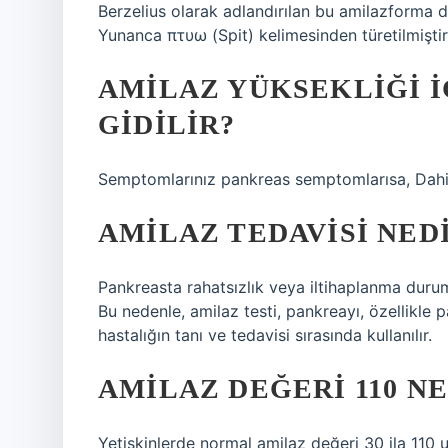
Berzelius olarak adlandırılan bu amilazforma da
Yunanca πτυω (Spit) kelimesinden türetilmiştir
AMILAZ YÜKSEKLIĞI 
GIDILIR?
Semptomlarınız pankreas semptomlarısa, Dahili
AMILAZ TEDAVISI NED
Pankreasta rahatsızlık veya iltihaplanma durum
Bu nedenle, amilaz testi, pankreayı, özellikle 
hastalığın tanı ve tedavisi sırasında kullanılır.
AMILAZ DEĞERI 110 N
Yetişkinlerde normal amilaz değeri 30 ila 110 u