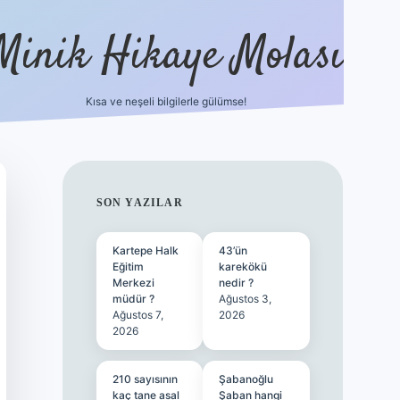
Minik Hikaye Molası
Kısa ve neşeli bilgilerle gülümse!
https://tu
SIDEBAR
SON YAZILAR
Kartepe Halk
43’ün
Eğitim
karekökü
Merkezi
nedir ?
müdür ?
Ağustos 3,
Ağustos 7,
2026
2026
210 sayısının
Şabanoğlu
kaç tane asal
Şaban hangi