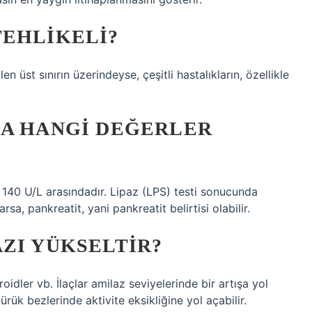
TEHLIKELI?
n üst sınırın üzerindeyse, çeşitli hastalıkların, özellikle
DA HANGI DEĞERLER
la 140 U/L arasındadır. Lipaz (LPS) testi sonucunda
rsa, pankreatit, yani pankreatit belirtisi olabilir.
ZI YÜKSELTIR?
eroidler vb. İlaçlar amilaz seviyelerinde bir artışa yol
ürük bezlerinde aktivite eksikliğine yol açabilir.