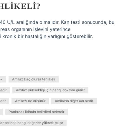
HLIKELI?
 140 U/L aralığında olmalıdır. Kan testi sonucunda, bu
kreas organının işlevini yeterince
kronik bir hastalığın varlığını gösterebilir.
ek
Amilaz kaç olursa tehlikeli
edir
Amilaz yüksekliği için hangi doktora gidilir
erir
Amilazı ne düşürür
Amilazın diğer adı nedir
Pankreas iltihabı belirtileri nelerdir
anserinde hangi değerler yüksek çıkar