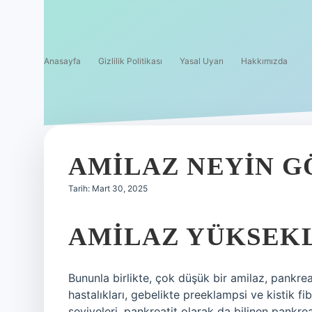
Anasayfa
Gizlilik Politikası
Yasal Uyarı
Hakkımızda
AMILAZ NEYIN G
Tarih: Mart 30, 2025
AMILAZ YÜKSEKL
Bununla birlikte, çok düşük bir amilaz, pankre
hastalıkları, gebelikte preeklampsi ve kistik fi
seviyeleri, pankreatit olarak da bilinen pankrea