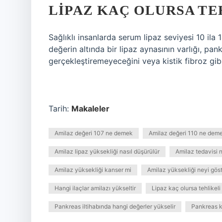
LIPAZ KAÇ OLURSA TE
Sağlıklı insanlarda serum lipaz seviyesi 10 ila
değerin altında bir lipaz aynasının varlığı, pan
gerçekleştiremeyeceğini veya kistik fibroz gibi 
Tarih:
Makaleler
Amilaz değeri 107 ne demek
Amilaz değeri 110 ne dem
Amilaz lipaz yüksekliği nasıl düşürülür
Amilaz tedavisi n
Amilaz yüksekliği kanser mi
Amilaz yüksekliği neyi göst
Hangi ilaçlar amilazı yükseltir
Lipaz kaç olursa tehlikeli
Pankreas iltihabında hangi değerler yükselir
Pankreas k