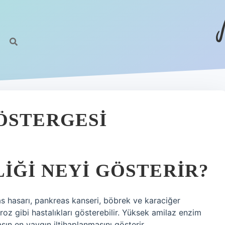
ÖSTERGESI
IĞI NEYI GÖSTERIR?
as hasarı, pankreas kanseri, böbrek ve karaciğer
broz gibi hastalıkları gösterebilir. Yüksek amilaz enzim
sın en yaygın iltihaplanmasını gösterir.