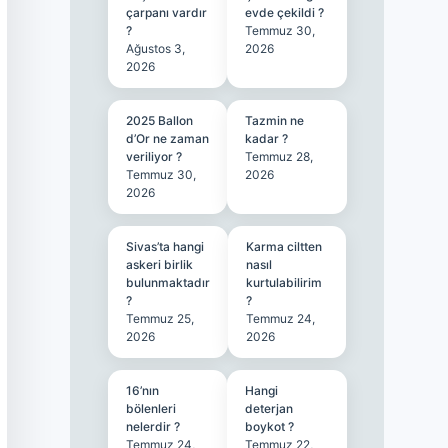
çarpanı vardır
evde çekildi ?
?
Temmuz 30,
Ağustos 3,
2026
2026
2025 Ballon
Tazmin ne
d’Or ne zaman
kadar ?
veriliyor ?
Temmuz 28,
Temmuz 30,
2026
2026
Sivas’ta hangi
Karma ciltten
askeri birlik
nasıl
bulunmaktadır
kurtulabilirim
?
?
Temmuz 25,
Temmuz 24,
2026
2026
16’nın
Hangi
bölenleri
deterjan
nelerdir ?
boykot ?
Temmuz 24,
Temmuz 22,