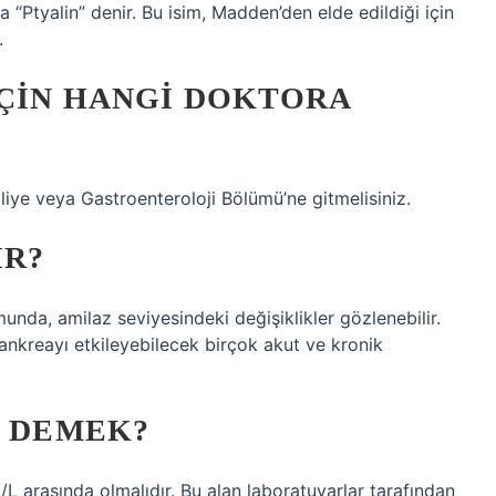
 “Ptyalin” denir. Bu isim, Madden’den elde edildiği için
.
IÇIN HANGI DOKTORA
ye veya Gastroenteroloji Bölümü’ne gitmelisiniz.
IR?
unda, amilaz seviyesindeki değişiklikler gözlenebilir.
pankreayı etkileyebilecek birçok akut ve kronik
E DEMEK?
/L arasında olmalıdır. Bu alan laboratuvarlar tarafından