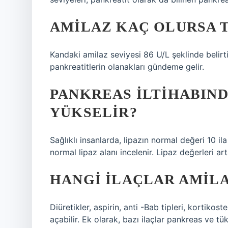
AMILAZ KAÇ OLURSA 
Kandaki amilaz seviyesi 86 U/L şeklinde belirtile
pankreatitlerin olanakları gündeme gelir.
PANKREAS ILTIHABIN
YÜKSELIR?
Sağlıklı insanlarda, lipazın normal değeri 10 i
normal lipaz alanı incelenir. Lipaz değerleri arta
HANGI ILAÇLAR AMILA
Diüretikler, aspirin, anti -Bab tipleri, kortikost
açabilir. Ek olarak, bazı ilaçlar pankreas ve tük