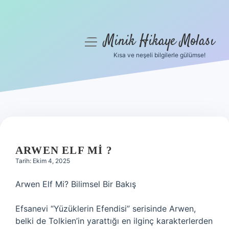
Minik Hikaye Molası
menüyü
aç
Kısa ve neşeli bilgilerle gülümse!
Anasayfa
Gizlilik Politikası
Yasal Uyarı
Hakkımızda
ARWEN ELF MI ?
Tarih: Ekim 4, 2025
Arwen Elf Mi? Bilimsel Bir Bakış
Efsanevi “Yüzüklerin Efendisi” serisinde Arwen,
belki de Tolkien’in yarattığı en ilginç karakterlerden