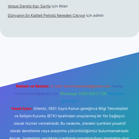
Vogue Dergisi Kaç Sayfa
için
Altan
Dünyanın En Kaliteli Petrolü Nereden Çıkıyor
için
admin
https://tulipbetgiris.org/
elexbett.net
Reklam ve İletişim:
E-mail:
backlinkpaneli@gmail.com
Teams:
forumhizmeti@gmail.com
Whatsapp: 0262 606 0 726
Telegram:
@karabul
Yasal Uyarı:
Sitemiz, 5651 Sayılı Kanun gereğince Bilgi Teknolojileri
ve İletişim Kurumu (BTK) tarafından onaylanmış bir Yer Sağlayıcı
olarak hizmet vermektedir. Bu nedenle, sitedeki içerikleri proaktif
olarak denetleme veya araştırma yükümlülüğümüz bulunmamaktadır.
Ancak, üyelerimiz yazdıkları içeriklerin sorumluluğunu taşımakta olup,