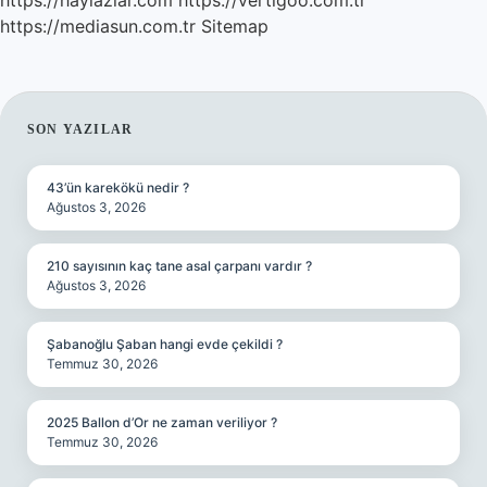
https://haylazlar.com
https://vertigoo.com.tr
https://mediasun.com.tr
Sitemap
SIDEBAR
SON YAZILAR
43’ün karekökü nedir ?
Ağustos 3, 2026
210 sayısının kaç tane asal çarpanı vardır ?
Ağustos 3, 2026
Şabanoğlu Şaban hangi evde çekildi ?
Temmuz 30, 2026
2025 Ballon d’Or ne zaman veriliyor ?
Temmuz 30, 2026