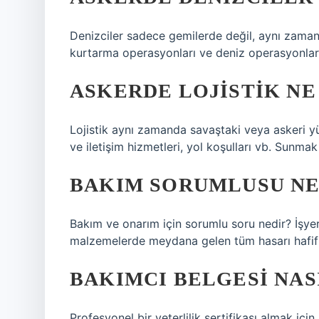
Denizciler sadece gemilerde değil, aynı zamand
kurtarma operasyonları ve deniz operasyonları 
ASKERDE LOJISTIK NE 
Lojistik aynı zamanda savaştaki veya askeri y
ve iletişim hizmetleri, yol koşulları vb. Sunmak 
BAKIM SORUMLUSU NE
Bakım ve onarım için sorumlu soru nedir? İşyerl
malzemelerde meydana gelen tüm hasarı hafifle
BAKIMCI BELGESI NASI
Profesyonel bir yeterlilik sertifikası almak i