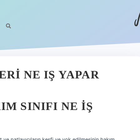
RI NE IŞ YAPAR
M SINIFI NE IŞ
ve patlayıcıların keşfi ve yok edilmesinin bakım,