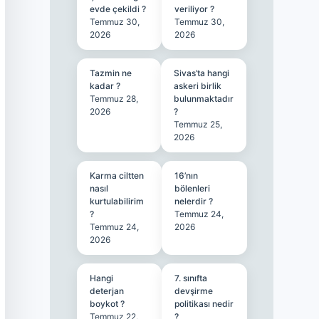
evde çekildi ?
veriliyor ?
Temmuz 30,
Temmuz 30,
2026
2026
Tazmin ne
Sivas’ta hangi
kadar ?
askeri birlik
Temmuz 28,
bulunmaktadır
2026
?
Temmuz 25,
2026
Karma ciltten
16’nın
nasıl
bölenleri
kurtulabilirim
nelerdir ?
?
Temmuz 24,
Temmuz 24,
2026
2026
Hangi
7. sınıfta
deterjan
devşirme
boykot ?
politikası nedir
Temmuz 22,
?