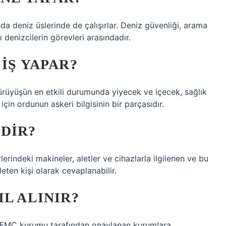
a deniz üslerinde de çalışırlar. Deniz güvenliği, arama
denizcilerin görevleri arasındadır.
IŞ YAPAR?
ürüyüşün en etkili durumunda yiyecek ve içecek, sağlık
için ordunun askeri bilgisinin bir parçasıdır.
DIR?
erindeki makineler, aletler ve cihazlarla ilgilenen ve bu
ten kişi olarak cevaplanabilir.
L ALINIR?
çin FMC kurumu tarafından onaylanan kurumlara