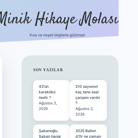
Minik Hikaye Molası
Kısa ve neşeli bilgilerle gülümse!
https://tulipbetgiris.org/
elexbett.net
SIDEBAR
SON YAZILAR
43’ün
210 sayısının
karekökü
kaç tane asal
nedir ?
çarpanı vardır
Ağustos 3,
?
2026
Ağustos 3,
2026
Şabanoğlu
2025 Ballon
Şaban hangi
d’Or ne zaman