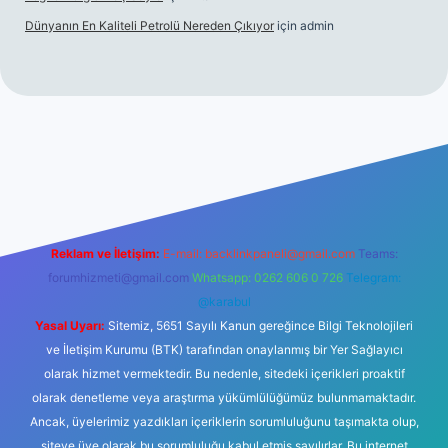
Dünyanın En Kaliteli Petrolü Nereden Çıkıyor
için
admin
://tulipbetgiris.org/
elexbett.net
Reklam ve İletişim:
E-mail:
backlinkpaneli@gmail.com
Teams:
forumhizmeti@gmail.com
Whatsapp: 0262 606 0 726
Telegram:
@karabul
Yasal Uyarı:
Sitemiz, 5651 Sayılı Kanun gereğince Bilgi Teknolojileri
ve İletişim Kurumu (BTK) tarafından onaylanmış bir Yer Sağlayıcı
olarak hizmet vermektedir. Bu nedenle, sitedeki içerikleri proaktif
olarak denetleme veya araştırma yükümlülüğümüz bulunmamaktadır.
Ancak, üyelerimiz yazdıkları içeriklerin sorumluluğunu taşımakta olup,
siteye üye olarak bu sorumluluğu kabul etmiş sayılırlar. Bu internet