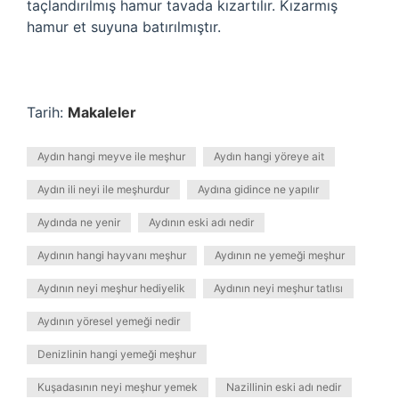
taçlandırılmış hamur tavada kızartılır. Kızarmış
hamur et suyuna batırılmıştır.
Tarih:
Makaleler
Aydın hangi meyve ile meşhur
Aydın hangi yöreye ait
Aydın ili neyi ile meşhurdur
Aydına gidince ne yapılır
Aydında ne yenir
Aydının eski adı nedir
Aydının hangi hayvanı meşhur
Aydının ne yemeği meşhur
Aydının neyi meşhur hediyelik
Aydının neyi meşhur tatlısı
Aydının yöresel yemeği nedir
Denizlinin hangi yemeği meşhur
Kuşadasının neyi meşhur yemek
Nazillinin eski adı nedir