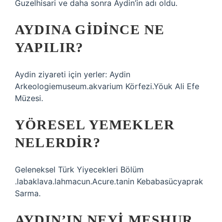
Guzelhisari ve daha sonra Aydin’in adı oldu.
AYDINA GIDINCE NE
YAPILIR?
Aydin ziyareti için yerler: Aydin
Arkeologiemuseum.akvarium Körfezi.Yöuk Ali Efe
Müzesi.
YÖRESEL YEMEKLER
NELERDIR?
Geleneksel Türk Yiyecekleri Bölüm
.labaklava.lahmacun.Acure.tanin Kebabasücyaprak
Sarma.
AYDIN’IN NEYI MEŞHUR