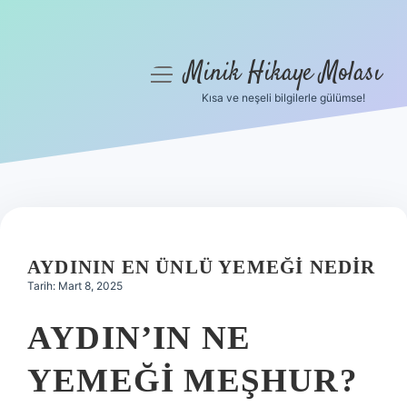
Minik Hikaye Molası
menüyü
aç
Kısa ve neşeli bilgilerle gülümse!
Anasayfa
Gizlilik Politikası
Yasal Uyarı
Hakkımızda
AYDININ EN ÜNLÜ YEMEĞI NEDIR
Tarih: Mart 8, 2025
AYDIN’IN NE
YEMEĞI MEŞHUR?