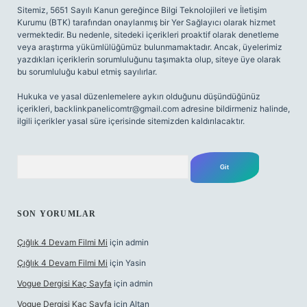
Sitemiz, 5651 Sayılı Kanun gereğince Bilgi Teknolojileri ve İletişim
Kurumu (BTK) tarafından onaylanmış bir Yer Sağlayıcı olarak hizmet
vermektedir. Bu nedenle, sitedeki içerikleri proaktif olarak denetleme
veya araştırma yükümlülüğümüz bulunmamaktadır. Ancak, üyelerimiz
yazdıkları içeriklerin sorumluluğunu taşımakta olup, siteye üye olarak
bu sorumluluğu kabul etmiş sayılırlar.
Hukuka ve yasal düzenlemelere aykırı olduğunu düşündüğünüz
içerikleri,
backlinkpanelicomtr@gmail.com
adresine bildirmeniz halinde,
ilgili içerikler yasal süre içerisinde sitemizden kaldırılacaktır.
Arama
SON YORUMLAR
Çığlık 4 Devam Filmi Mi
için
admin
Çığlık 4 Devam Filmi Mi
için
Yasin
Vogue Dergisi Kaç Sayfa
için
admin
Vogue Dergisi Kaç Sayfa
için
Altan