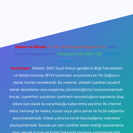
://tulipbetgiris.org/
elexbett.net
Reklam ve İletişim:
E-mail:
backlinkpaneli@gmail.com
Teams:
forumhizmeti@gmail.com
Whatsapp: 0262 606 0 726
Telegram:
@karabul
Yasal Uyarı:
Sitemiz, 5651 Sayılı Kanun gereğince Bilgi Teknolojileri
ve İletişim Kurumu (BTK) tarafından onaylanmış bir Yer Sağlayıcı
olarak hizmet vermektedir. Bu nedenle, sitedeki içerikleri proaktif
olarak denetleme veya araştırma yükümlülüğümüz bulunmamaktadır.
Ancak, üyelerimiz yazdıkları içeriklerin sorumluluğunu taşımakta olup,
siteye üye olarak bu sorumluluğu kabul etmiş sayılırlar. Bu internet
sitesi, herhangi bir marka, kurum veya şahıs şirketi ile hiçbir bağlantısı
bulunmamaktadır. Sitede yalnızca kendi hazırladığımız makaleler
paylaşılmaktadır. Burada yer alan içerikler haber niteliği taşımamakta
olup, gerçek kurum ve kişiler hakkında paylaşım yapılmamaktadır.