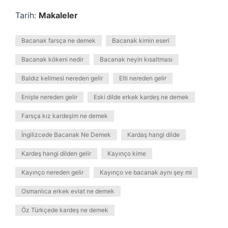
Tarih:
Makaleler
Bacanak farsça ne demek
Bacanak kimin eseri
Bacanak kökeni nedir
Bacanak neyin kısaltması
Baldız kelimesi nereden gelir
Elti nereden gelir
Enişte nereden gelir
Eski dilde erkek kardeş ne demek
Farsça kız kardeşim ne demek
İngilizcede Bacanak Ne Demek
Kardaş hangi dilde
Kardeş hangi dilden gelir
Kayınço kime
Kayınço nereden gelir
Kayınço ve bacanak aynı şey mi
Osmanlıca erkek evlat ne demek
Öz Türkçede kardeş ne demek