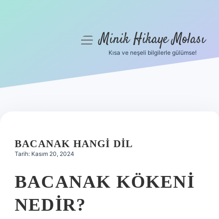
Minik Hikaye Molası
menüyü
aç
Kısa ve neşeli bilgilerle gülümse!
Anasayfa
Gizlilik Politikası
Yasal Uyarı
Hakkımızda
BACANAK HANGI DIL
Tarih: Kasım 20, 2024
BACANAK KÖKENI
NEDIR?