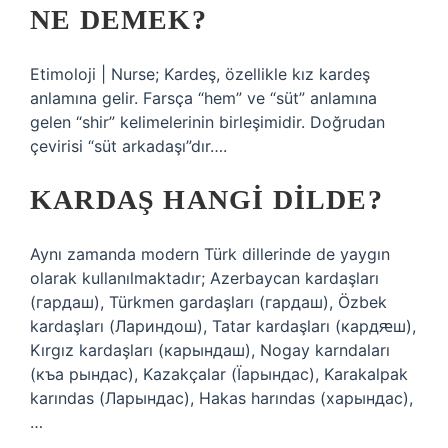
NE DEMEK?
Etimoloji | Nurse; Kardeş, özellikle kız kardeş
anlamına gelir. Farsça “hem” ve “süt” anlamına
gelen “shir” kelimelerinin birleşimidir. Doğrudan
çevirisi “süt arkadaşı”dır….
KARDAŞ HANGI DILDE?
Aynı zamanda modern Türk dillerinde de yaygın
olarak kullanılmaktadır; Azerbaycan kardaşları
(гардаш), Türkmen gardaşları (гардаш), Özbek
kardaşları (Лариндош), Tatar kardaşları (кардԙш),
Kırgız kardaşları (карындаш), Nogay karndaları
(къа рындас), Kazakçalar (Їарындас), Karakalpak
karındas (Ларындас), Hakas harındas (харындас),
…