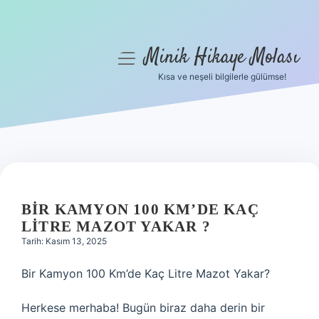
Minik Hikaye Molası
menüyü
aç
Kısa ve neşeli bilgilerle gülümse!
Anasayfa
Gizlilik Politikası
Yasal Uyarı
Hakkımızda
BIR KAMYON 100 KM’DE KAÇ
LITRE MAZOT YAKAR ?
Tarih: Kasım 13, 2025
Bir Kamyon 100 Km’de Kaç Litre Mazot Yakar?
Herkese merhaba! Bugün biraz daha derin bir