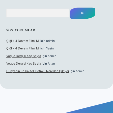
Arama
SON YORUMLAR
Çığlık 4 Devam Filmi Mi
için
admin
Çığlık 4 Devam Filmi Mi
için
Yasin
Vogue Dergisi Kaç Sayfa
için
admin
Vogue Dergisi Kaç Sayfa
için
Altan
Dünyanın En Kaliteli Petrolü Nereden Çıkıyor
için
admin
ps://tulipbetgiris.org/
elexbett.net