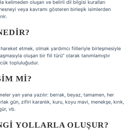
limeden oluşan ve belirli dil bilgisi kuralları
, nesneyi veya kavramı gösteren birleşik isimlerden
nir.
NEDIR?
areket etmek, olmak yardımcı fiilleriyle birleşmesiyle
aşmasıyla oluşan bir fiil türü” olarak tanımlamıştır
özcük topluluğudur.
SIM MI?
imeler yan yana yazılır: berrak, beyaz, tamamen, her
lak gün, zifiri karanlık, kuru, koyu mavi, menekşe, kırık,
gür, vb.
NGI YOLLARLA OLUŞUR?