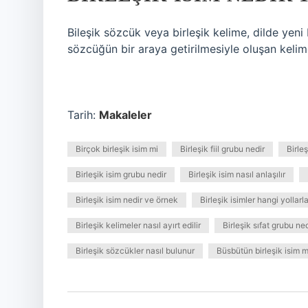
Bileşik sözcük veya birleşik kelime, dilde yen
sözcüğün bir araya getirilmesiyle oluşan kelim
Tarih:
Makaleler
Birçok birleşik isim mi
Birleşik fiil grubu nedir
Birle
Birleşik isim grubu nedir
Birleşik isim nasıl anlaşılır
Birleşik isim nedir ve örnek
Birleşik isimler hangi yollarl
Birleşik kelimeler nasıl ayırt edilir
Birleşik sıfat grubu ned
Birleşik sözcükler nasıl bulunur
Büsbütün birleşik isim m