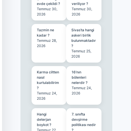
evde çekildi ?
veriliyor ?
Temmuz 30,
Temmuz 30,
2026
2026
Tazmin ne
Sivas’ta hangi
kadar ?
askeri birlik
Temmuz 28,
bulunmaktadır
2026
?
Temmuz 25,
2026
Karma ciltten
16’nın
nasıl
bölenleri
kurtulabilirim
nelerdir ?
?
Temmuz 24,
Temmuz 24,
2026
2026
Hangi
7. sınıfta
deterjan
devşirme
boykot ?
politikası nedir
Temmuz 22,
?