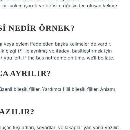
ir ünlem işareti ve bir isim öğesinden oluşan kelime
SI NEDIR ÖRNEK?
gı veya eylem ifade eden başka kelimeler de vardır.
 çizgi (/) ile ayrılmış ve ifadeyi basitleştirmek için
 / you left. If the bus not come on time, we’ll be late.
ÇA AYRILIR?
enli bileşik fiiller. Yardımcı fiilli bileşik fiiller. Anlamı
YAZILIR?
uşan kişi adları, soyadları ve lakaplar yan yana yazılır: