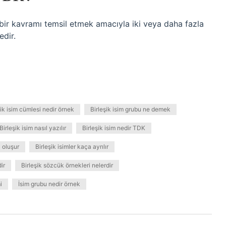
i bir kavramı temsil etmek amacıyla iki veya daha fazla
edir.
şik isim cümlesi nedir örnek
Birleşik isim grubu ne demek
Birleşik isim nasıl yazılır
Birleşik isim nedir TDK
a oluşur
Birleşik isimler kaça ayrılır
ir
Birleşik sözcük örnekleri nelerdir
i
İsim grubu nedir örnek