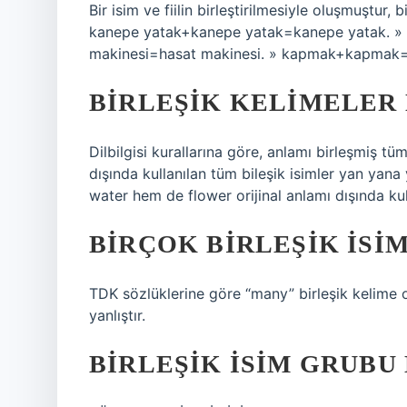
Bir isim ve fiilin birleştirilmesiyle oluşmuştur, b
kanepe yatak+kanepe yatak=kanepe yatak. » 
makinesi=hasat makinesi. » kapmak+kapma
BIRLEŞIK KELIMELER 
Dilbilgisi kurallarına göre, anlamı birleşmiş tüm
dışında kullanılan tüm bileşik isimler yan yan
water hem de flower orijinal anlamı dışında kull
BIRÇOK BIRLEŞIK ISIM
TDK sözlüklerine göre “many” birleşik kelime ol
yanlıştır.
BIRLEŞIK ISIM GRUBU