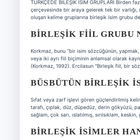
TÜRKÇEDE BİLEŞİK İSİM GRUPLARI Birden fazla ke
çerçevesinde bir araya gelerek tek bir varlığı
oluşan kelime gruplarına birleşik isim grubu de
BIRLEŞIK FIIL GRUBU 
Korkmaz, bunu “bir isim sözcüğünün, yapmak, h
veya iki ayrı fiil biçiminin anlamsal olarak kayn
(Korkmaz, 1992). Ercilasun “Birleşik fiil, bir s
BÜSBÜTÜN BIRLEŞIK I
Sıfat veya zarf işlevi gören güçlendirilmiş kel
tarafı, çıplak, düz, düpedüz, derin gökyüzü, par
sağlam, çok sarı, ıslatılmış, sırılsıklam, keskin, 
BIRLEŞIK ISIMLER HA