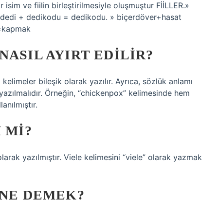
ir isim ve fiilin birleştirilmesiyle oluşmuştur FİİLLER.»
dedi + dedikodu = dedikodu. » biçerdöver+hasat
k=kapmak
NASIL AYIRT EDILIR?
 kelimeler bileşik olarak yazılır. Ayrıca, sözlük anlamı
a yazılmalıdır. Örneğin, “chickenpox” kelimesinde hem
anılmıştır.
 MI?
arak yazılmıştır. Viele kelimesini “viele” olarak yazmak
 NE DEMEK?