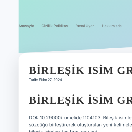
Anasayfa
Gizlilik Politikası
Yasal Uyarı
Hakkımızda
BIRLEŞIK ISIM 
Tarih: Ekim 27, 2024
BIRLEŞIK ISIM G
DOI: 10.29000/rumelide.1104103. Bileşik isimle
sözcüğü birleştirerek oluşturulan yeni kelimelerdi
bileşik isimler: taş fırın, çay evi.