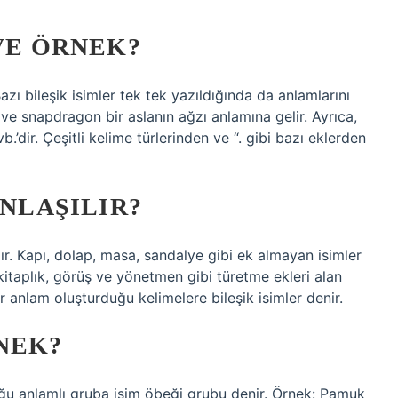
 VE ÖRNEK?
Bazı bileşik isimler tek tek yazıldığında da anlamlarını
 ve snapdragon bir aslanın ağzı anlamına gelir. Ayrıca,
 vb.’dir. Çeşitli kelime türlerinden ve “. gibi bazı eklerden
ANLAŞILIR?
ır. Kapı, dolap, masa, sandalye gibi ek almayan isimler
 kitaplık, görüş ve yönetmen gibi türetme ekleri alan
i bir anlam oluşturduğu kelimelere bileşik isimler denir.
NEK?
duğu anlamlı gruba isim öbeği grubu denir. Örnek: Pamuk