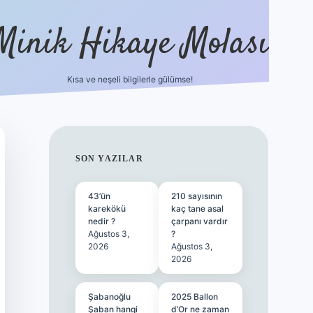
Minik Hikaye Molası
Kısa ve neşeli bilgilerle gülümse!
https://tulipbetgiris.org/
elexbett.net
SIDEBAR
SON YAZILAR
43’ün
210 sayısının
karekökü
kaç tane asal
nedir ?
çarpanı vardır
Ağustos 3,
?
2026
Ağustos 3,
2026
Şabanoğlu
2025 Ballon
Şaban hangi
d’Or ne zaman