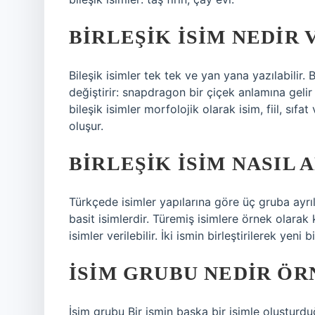
BIRLEŞIK ISIM NEDIR
Bileşik isimler tek tek ve yan yana yazılabilir. 
değiştirir: snapdragon bir çiçek anlamına gelir
bileşik isimler morfolojik olarak isim, fiil, sıfat
oluşur.
BIRLEŞIK ISIM NASIL 
Türkçede isimler yapılarına göre üç gruba ayrıl
basit isimlerdir. Türemiş isimlere örnek olarak
isimler verilebilir. İki ismin birleştirilerek yen
İSIM GRUBU NEDIR ÖR
İsim grubu Bir ismin başka bir isimle oluştur